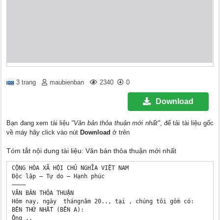
3 trang
maubienban
2340
0
Download
Bạn đang xem tài liệu
"Văn bản thỏa thuận mới nhất"
, để tải tài liệu gốc
về máy hãy click vào nút
Download
ở trên
Tóm tắt nội dung tài liệu: Văn bản thỏa thuận mới nhất
CỘNG HÒA XÃ HỘI CHỦ NGHĨA VIỆT NAM

Độc lập – Tự do – Hạnh phúc

———— 

VĂN BẢN THỎA THUẬN

Hôm nay, ngày  thángnăm 20.., tại , chúng tôi gồm có:

BÊN THỨ NHẤT (BÊN A):

Ông .,
