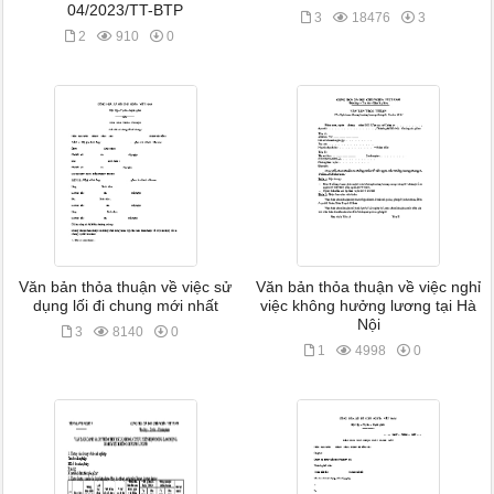
04/2023/TT-BTP
3
18476
3
2
910
0
Văn bản thỏa thuận về việc sử
Văn bản thỏa thuận về việc nghỉ
dụng lối đi chung mới nhất
việc không hưởng lương tại Hà
Nội
3
8140
0
1
4998
0