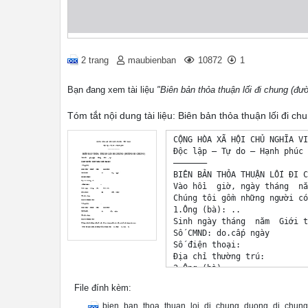
2 trang
maubienban
10872
1
Bạn đang xem tài liệu
"Biên bản thỏa thuận lối đi chung (đư
Tóm tắt nội dung tài liệu: Biên bản thỏa thuận lối đi c
CỘNG HÒA XÃ HỘI CHỦ NGHĨA VI
Độc lập – Tự do – Hạnh phúc

———————

BIÊN BẢN THỎA THUẬN LỐI ĐI C
Vào hồi  giờ, ngày tháng  nă
Chúng tôi gồm những người có
1.Ông (bà): .. 

Sinh ngày tháng  năm  Giới t
Số CMND: do.cấp ngày

Số điện thoại:

Địa chỉ thường trú:

2.Ông (bà): .. 

Sinh ngày tháng  năm  Giới t
File đính kèm:
Số CMND: do..cấp ngày

Số điện thoại:

bien_ban_thoa_thuan_loi_di_chung_duong_di_chung