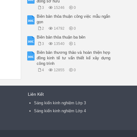
đồng sở hữu
3
15246
0
Biên bản thỏa thuận công việc mẫu ngắn
gọn
2
14792
0
Biên bản thỏa thuận ba bên
3
13540
1
Biên bản thương thảo và hoàn thiện hợp
đồng kinh tế tư vấn thiết kế xây dựng
công trình
4
12855
0
Liên Kết
Sáng kiến kinh nghiệm Lớp 3
Sáng kiến kinh nghiệm Lớp 4
ờ vào pháp luật.
