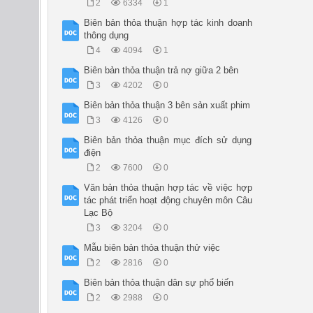
2
6334
1
Biên bản thỏa thuận hợp tác kinh doanh
thông dụng
4
4094
1
Biên bản thỏa thuận trả nợ giữa 2 bên
3
4202
0
Biên bản thỏa thuận 3 bên sản xuất phim
3
4126
0
Biên bản thỏa thuận mục đích sử dụng
điện
2
7600
0
Văn bản thỏa thuận hợp tác về việc hợp
tác phát triển hoạt động chuyên môn Câu
Lạc Bộ
3
3204
0
Mẫu biên bản thỏa thuận thử việc
2
2816
0
Biên bản thỏa thuận dân sự phổ biến
2
2988
0