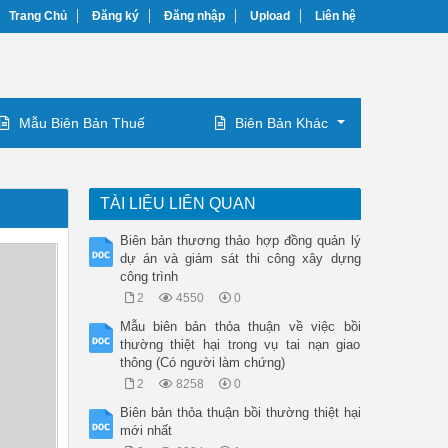
Trang Chủ
Đăng ký
Đăng nhập
Upload
Liên hệ
Mẫu Biên Bản Thuế
Biên Bản Khác
TÀI LIỆU LIÊN QUAN
Biên bản thương thảo hợp đồng quản lý
dự án và giám sát thi công xây dựng
công trình
2
4550
0
Mẫu biên bản thỏa thuận về việc bồi
thường thiệt hại trong vụ tai nạn giao
thông (Có người làm chứng)
2
8258
0
Biên bản thỏa thuận bồi thường thiệt hại
mới nhất