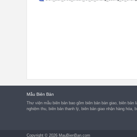
Địa chỉ thường trú:

3.Ông (bà): .. 

Sinh ngày tháng  năm  Giới t
Số CMND: do..cấp ngày..

Số điện thoại:

Địa chỉ thường trú:

Chúng tôi đã thống nhất về v
1.Các hộ được phép sử dụng l
tại địa chỉ: 

Lối đi chung được hình thành
Ông/bà , diện tích góp  m2 (
Ông/bà , diện tích góp  m2 (
Ông/bà , diện tích góp  m2 (
Ranh giới của lối đi chung:

Phía Bắc giáp thửa đất:

Phía Nam giáp thửa đất:

Phía Đông giáp thửa đất:

Phía Tây giáp thửa đất:

Mẫu Biên Bản
2.Diện tích lối đi chung thu
3.Mức đền bù cho chủ sở hữu 
Thư viện mẫu biên bản bao gồm biên bản bàn giao, biên bản l
4. Chuyển quyền sử dụng lối 
nghiệm thu, biên bản thanh lý, biên bản giao nhận hàng hóa, b
5. Quyền và nghĩa vụ của các
6. Thời hạn sử dụng lối đi c
7. Bản thỏa thuận này được i
8. Các bên cam kết thực hiện
Copyright © 2026 MauBienBan.com