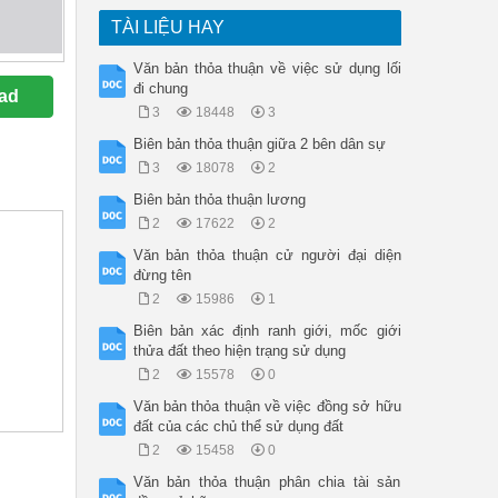
TÀI LIỆU HAY
Văn bản thỏa thuận về việc sử dụng lối
đi chung
ad
3
18448
3
Biên bản thỏa thuận giữa 2 bên dân sự
3
18078
2
Biên bản thỏa thuận lương
2
17622
2
Văn bản thỏa thuận cử người đại diện
đừng tên
2
15986
1
Biên bản xác định ranh giới, mốc giới
thửa đất theo hiện trạng sử dụng
2
15578
0
Văn bản thỏa thuận về việc đồng sở hữu
đất của các chủ thể sử dụng đất
2
15458
0
Văn bản thỏa thuận phân chia tài sản