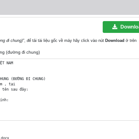
Downlo
ờng đi chung)"
, để tải tài liệu gốc về máy hãy click vào nút
Download
ở trên
hung (đường đi chung)
ỆT NAM

HUNG (ĐƯỜNG ĐI CHUNG)

m , tại

 tên sau đây:

ính: 

ính: 

.docx