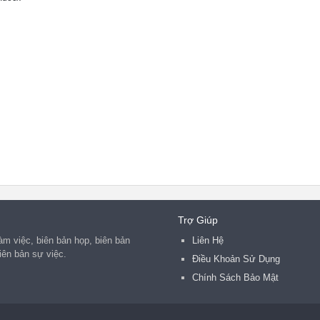
ính: 

iệc lối đi chung giữa các hộ, cụ thể nội dung như sau:

ối đi chung dài  m, rộng  m, cao  m 

 từ phần đất của những người sau đây:

dàim, rộng m) từ thửa đất số ..

dàim, rộng m) từ thửa đất số ..

dàim, rộng m) từ thửa đất số ..

Trợ Giúp
ộc quyền sở hữu của: .

khi mở lối đi chung: .

àm việc, biên bản họp, biên bản
Liên Hệ
đi chung khi chuyển nhượng quyền sử dụng đất: 

iên bản sự việc.
Điều Khoản Sử Dụng
 hộ đối với lối đi chung: 

hung: 

Chính Sách Bảo Mật
n thành  bản, mỗi hộ giữ 01 bản, có giá trị như nhau.

 đúng thỏa thuận, nếu phát sinh tranh chấp sẽ được giải quyết nh