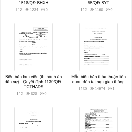
1518/QĐ-BHXH
55/QĐ-BYT
2
1234
0
2
1160
0
Biên bản làm việc (thi hành án
Mẫu biên bản thỏa thuận liên
dân sự) - Quyết định 1130/QĐ-
quan đến tai nạn giao thông
TCTHADS
30
14974
1
2
828
0