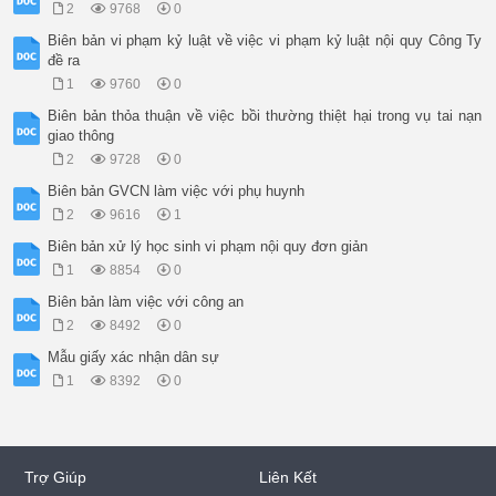
2
9768
0
Biên bản vi phạm kỷ luật về việc vi phạm kỷ luật nội quy Công Ty
đề ra
1
9760
0
Biên bản thỏa thuận về việc bồi thường thiệt hại trong vụ tai nạn
giao thông
2
9728
0
Biên bản GVCN làm việc với phụ huynh
2
9616
1
Biên bản xử lý học sinh vi phạm nội quy đơn giản
1
8854
0
Biên bản làm việc với công an
2
8492
0
Mẫu giấy xác nhận dân sự
1
8392
0
Trợ Giúp
Liên Kết