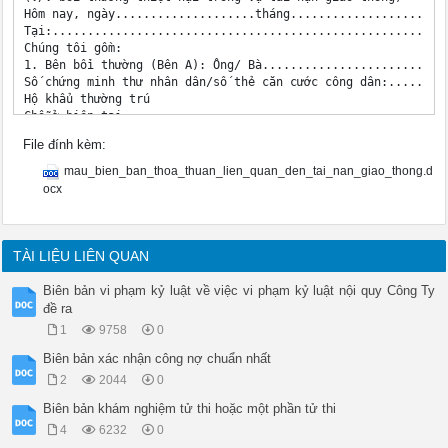
File đính kèm:
mau_bien_ban_thoa_thuan_lien_quan_den_tai_nan_giao_thong.d
ocx
TÀI LIỆU LIÊN QUAN
Biên bản vi phạm kỷ luật về việc vi phạm kỷ luật nội quy Công Ty
đề ra
1
9758
0
Biên bản xác nhận công nợ chuẩn nhất
2
2044
0
Biên bản khám nghiệm tử thi hoặc một phần tử thi
4
6232
0