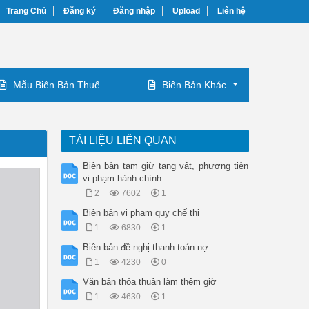
Trang Chủ
Đăng ký
Đăng nhập
Upload
Liên hệ
Mẫu Biên Bản Thuế
Biên Bản Khác
TÀI LIỆU LIÊN QUAN
Biên bản tạm giữ tang vật, phương tiện
vi phạm hành chính
2
7602
1
Biên bản vi phạm quy chế thi
1
6830
1
Biên bản đề nghị thanh toán nợ
1
4230
0
Văn bản thỏa thuận làm thêm giờ
1
4630
1