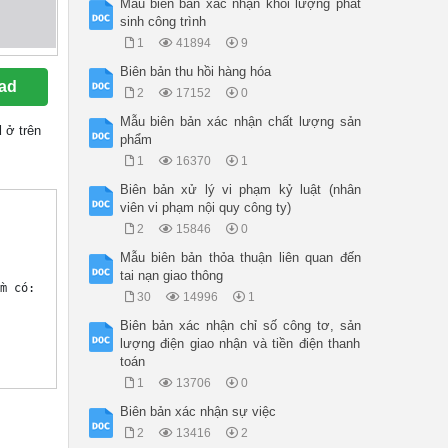
Mẫu biên bản xác nhận khối lượng phát
sinh công trình
1
41894
9
Biên bản thu hồi hàng hóa
ad
2
17152
0
Mẫu biên bản xác nhận chất lượng sản
d
ở trên
phẩm
1
16370
1
Biên bản xử lý vi phạm kỷ luật (nhân
viên vi phạm nội quy công ty)
2
15846
0
Mẫu biên bản thỏa thuận liên quan đến
tai nạn giao thông
 có:

30
14996
1
Biên bản xác nhận chỉ số công tơ, sản
lượng điện giao nhận và tiền điện thanh
toán
1
13706
0
Biên bản xác nhận sự việc
2
13416
2