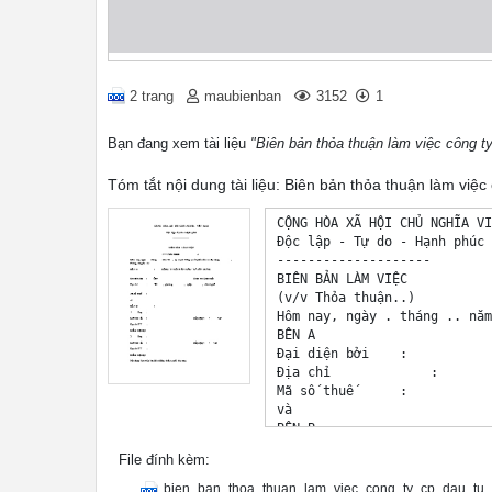
2 trang
maubienban
3152
1
Bạn đang xem tài liệu
"Biên bản thỏa thuận làm việc công t
Tóm tắt nội dung tài liệu: Biên bản thỏa thuận làm việ
CỘNG HÒA XÃ HỘI CHỦ NGHĨA VI
Độc lập - Tự do - Hạnh phúc

--------------------

BIÊN BẢN LÀM VIỆC

(v/v Thỏa thuận..)

Hôm nay, ngày . tháng .. năm
BÊN A                       
Đại diện bởi    :           
Địa chỉ             :       
Mã số thuế      :           
và

BÊN B                       
1.         Ông     :        
File đính kèm:
CMTND số     :           .. 
Địa chỉ TT       :          
bien_ban_thoa_thuan_lam_viec_cong_ty_cp_dau_tu