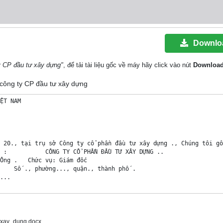
Downlo
y CP đầu tư xây dựng"
, để tải tài liệu gốc về máy hãy click vào nút
Downloa
c công ty CP đầu tư xây dựng
ỆT NAM

 20., tại trụ sở Công ty cổ phần đầu tư xây dựng ., Chúng tôi gồm
 :           CÔNG TY CỔ PHẦN ĐẦU TƯ XÂY DỰNG ..

Ông .   Chức vụ: Giám đốc

    Số ., phường..., quận., thành phố .   

...    

 :          

   .. 

             Cấp ngày: ../......./20..

 .......

_xay_dung.docx