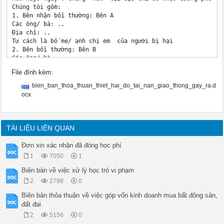
Chúng tôi gồm:

1. Bên nhận bồi thường: Bên A

Các ông/ bà: ..

Địa chỉ: ..

Tư cách là bố mẹ/ anh chị em  của người bị hại 

2. Bên bồi thường: Bên B

Các ông/ bà: ..

Địa chỉ: ..

File đính kèm:
Tư cách là bố mẹ/ anh chị em  của người bị hại 

Sau khi bàn bạc, bên được bồi thường và bên bồi thường (sau đ
bien_ban_thoa_thuan_thiet_hai_do_tai_nan_giao_thong_gay_ra.d
Điều 1: Thống nhất chung

ocx
Vụ việc tai nạn xảy ra đã gây thiệt hại, mất mát rất lớn, kh
Điều 2: Mức bồi thường thiệt hại

Bên A đồng ý nhận từ Bên B số tiền là .. đây là số tiền do B
Điều 3: Cam kết của hai Bên

TÀI LIỆU LIÊN QUAN
Bên B cam kết hoàn toàn tự nguyện chi trả số tiền như trên ch
Bên A cam kết đã nhận đủ số tiền bồi thường tổn thất vật chấ
Đơn xin xác nhận đã đóng học phí
Đại diện Bên A	Đại diện Bên B

1
7050
1
Biên bản về việc xử lý học trò vi phạm
2
2798
0
Biên bản thỏa thuận về việc góp vốn kinh doanh mua bất động sản,
đất đai
2
5156
0