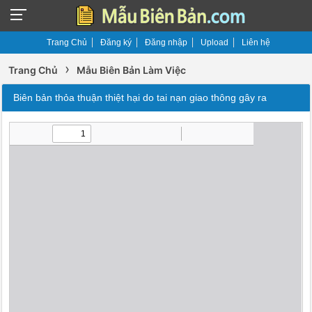
Trang Chủ
Đăng ký
Đăng nhập
Upload
Liên hệ
›
Trang Chủ
Mẫu Biên Bản Làm Việc
Biên bản thỏa thuận thiệt hại do tai nạn giao thông gây ra