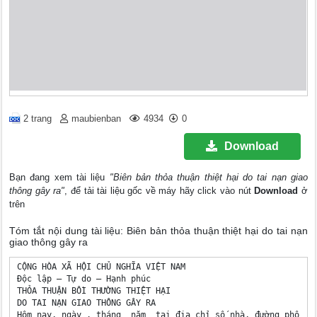
2 trang
maubienban
4934
0
Download
Bạn đang xem tài liệu
"Biên bản thỏa thuận thiệt hại do tai nạn giao
thông gây ra"
, để tải tài liệu gốc về máy hãy click vào nút
Download
ở
trên
Tóm tắt nội dung tài liệu: Biên bản thỏa thuận thiệt hại do tai nạn
giao thông gây ra
CỘNG HÒA XÃ HỘI CHỦ NGHĨA VIỆT NAM

Độc lập – Tự do – Hạnh phúc

THỎA THUẬN BỒI THƯỜNG THIỆT HẠI

DO TAI NẠN GIAO THÔNG GÂY RA

Hôm nay, ngày . tháng  năm  tại địa chỉ số nhà, đường phố  xã