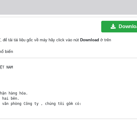
Downlo
"
, để tải tài liệu gốc về máy hãy click vào nút
Download
ở trên
hổ biến
ỆT NAM

hận hàng hóa.

 hai bên.

 văn phòng Công ty , chúng tôi gồm có:
