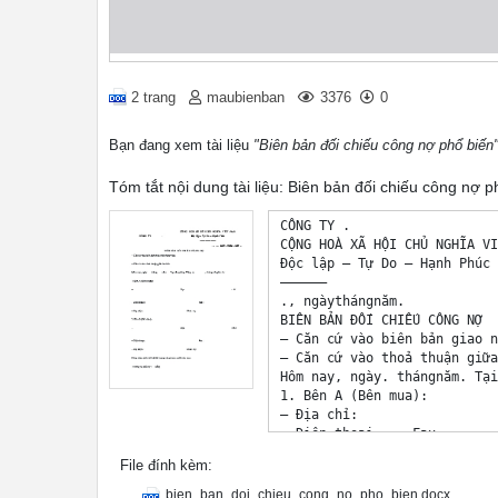
2 trang
maubienban
3376
0
Bạn đang xem tài liệu
"Biên bản đối chiếu công nợ phổ biến
Tóm tắt nội dung tài liệu: Biên bản đối chiếu công nợ p
CÔNG TY .

CỘNG HOÀ XÃ HỘI CHỦ NGHĨA VI
Độc lập – Tự Do – Hạnh Phúc

——————

., ngàythángnăm.

BIÊN BẢN ĐỐI CHIẾU CÔNG NỢ

– Căn cứ vào biên bản giao n
– Căn cứ vào thoả thuận giữa
Hôm nay, ngày. thángnăm. Tại
1. Bên A (Bên mua): 

– Địa chỉ: 

– Điện thoại: .. Fax: ..

– Đại diện: .. Chức vụ: 

File đính kèm:
2. Bên B (Bên bán): 

– Địa chỉ: ..

bien_ban_doi_chieu_cong_no_pho_bien.docx