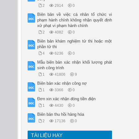
2
2914
0
Biên bản về việc cá nhân tổ chức vi
phạm hành chính không nhận quyết định
xử phạt vi phạm hành chính
2
4082
0
Biên bản khám nghiệm tử thi hoặc một
phần tử thi
4
6236
0
Mẫu biên bản xác nhận khối lượng phát
sinh công trình
1
41806
9
Biên bản xác nhận công nợ
1
3366
0
Đơn xin xác nhận đóng tiền điện
1
4430
0
Biên bản thu hồi hàng hóa
2
17136
0
TÀI LIỆU HAY