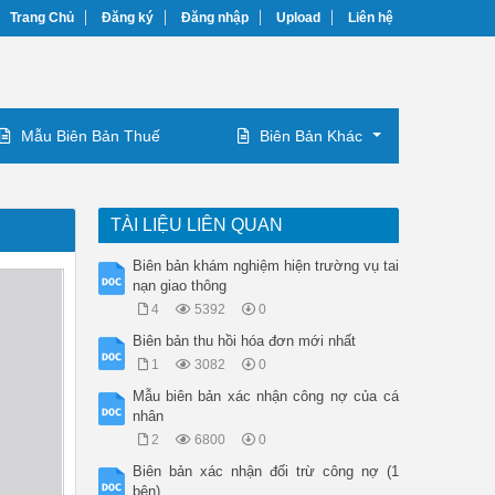
Trang Chủ
Đăng ký
Đăng nhập
Upload
Liên hệ
Mẫu Biên Bản Thuế
Biên Bản Khác
TÀI LIỆU LIÊN QUAN
Biên bản khám nghiệm hiện trường vụ tai
nạn giao thông
4
5392
0
Biên bản thu hồi hóa đơn mới nhất
1
3082
0
Mẫu biên bản xác nhận công nợ của cá
nhân
2
6800
0
Biên bản xác nhận đối trừ công nợ (1
bên)