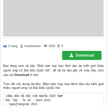
2 trang
maubienban
4260
0
Download
Bạn đang xem tài liệu
"Biên bản họp ban lãnh đạo dự kiến giới thiệu
người ứng cử Đại biểu Quốc hội"
, để tải tài liệu gốc về máy hãy click
vào nút
Download
ở trên
Tóm tắt nội dung tài liệu: Biên bản họp ban lãnh đạo dự kiến giới
thiệu người ứng cử Đại biểu Quốc hội
CỘNG HÒA XÃ HỘI CHỦ NGHĨA VIỆT NAM

Độc lập - Tự do - Hạnh phúc

, ngàythángnăm 2021
