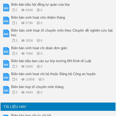
(Ký tên, đóng dấu)

Biên bản bầu hội đồng tự quản của lớp
(Ghi rõ họ tên, chức vụ)

2
4598
0
Ghi chú:

(1) Tên cơ quan, tổ chức, đơn vị.

Biên bản sinh hoạt chủ nhiệm tháng
(2) Trung ương, tỉnh, thành phố trực thuộc trung ương (cấp tổ
1
5796
0
(3) Thành phần đại biểu được mời tham dự theo quy định tại Đ
Biên bản sinh hoạt tổ chuyên môn theo Chuyên đề nghiên cứu bài
học
3
3558
0
Biên bản sinh hoạt chi đoàn đơn giản
3
7666
0
Biên bản bầu ban cán sự lớp trường ĐH Kinh tế Luật
3
3408
0
Biên bản sinh hoạt chi bộ thuộc Đảng bộ Công an huyện
6
10958
0
Biên bản họp tổ chuyên môn tháng
3
4684
0
TÀI LIỆU HAY
Biên bản họp chi ủy chi bộ