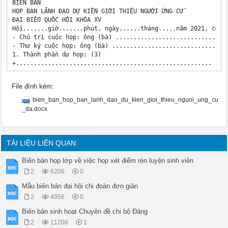
BIÊN BẢN

HỌP BAN LÃNH ĐẠO DỰ KIẾN GIỚI THIỆU NGƯỜI ỨNG CỬ

ĐẠI BIỂU QUỐC HỘI KHÓA XV

Hồi.......giờ.......phút, ngày......tháng.....năm 2021, cơ q
- Chủ trì cuộc họp: ông (bà) ................................
- Thư ký cuộc họp: ông (bà) .................................
1. Thành phần dự họp: (3)

+.......................................................

+.......................................................

+.......................................................

File đính kèm:
- Tổng số người được mời:.............................

- Tổng số người có mặt:......................................
bien_ban_hop_ban_lanh_dao_du_kien_gioi_thieu_nguoi_ung_cu
2. Cuộc họp đã dự kiến giới thiệu những người sau đây ứng cử 
_da.docx
1..............................

2...............................

3. Ý kiến nhận xét của cuộc họp đối với từng người như sau:

.............................................................
TÀI LIỆU LIÊN QUAN
.............................................................
.............................................................
Biên bản họp lớp về việc họp xét điểm rèn luyện sinh viên
4. Cuộc họp nhất trí dự kiến giới thiệu những người sau đây ứ
2
6206
0
1. .............................

2. .............................

Mẫu biên bản đại hội chi đoàn đơn giản
5. Cuộc họp kết thúc hồi..........giờ........

2
4956
0
THƯ KÝ CUỘC HỌP

(Ký tên)

Biên bản sinh hoạt Chuyên đề chi bộ Đảng
(Ghi rõ họ và tên)

2
11208
1
CHỦ TRÌ CUỘC HỌP
