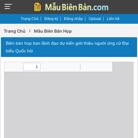
Trang Chủ
Đăng ký
Đăng nhập
Upload
Liên hệ
›
Trang Chủ
Mẫu Biên Bản Họp
Biên bản họp ban lãnh đạo dự kiến giới thiệu người ứng cử Đại
biểu Quốc hội