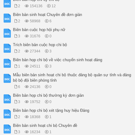
2
154136
12
Biên bản sinh hoạt Chuyên đề đơn giản
2
58968
6
Biên bản cuộc họp hội phụ nữ
3
31676
0
Trích biên bản cuộc họp chi bộ
2
27344
3
Biên bản họp chi bộ về việc chuyển sinh hoạt đảng
1
24511
3
Mẫu biên bản sinh hoạt chi bộ thuộc đảng bộ quân sự tỉnh và đảng
bộ bộ đội biên phòng tỉnh
6
24136
0
Biên bản họp chi bộ thường kỳ đơn giản
3
19752
0
Biên bản họp chi bộ xét tặng huy hiệu Đảng
2
18368
1
Biên bản sinh hoạt chi bộ Chuyên đề
3
16234
1