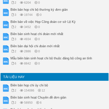
– Tình hình, kết quả bỏ phiếu:

2
6204
0
Chi hội đã tiến hành bỏ phiếu theo đúng các quy định.

Biên bản họp chi bộ thường kỳ đơn giản
+ Tổng số đại biểu triệu tập: ..

+ Số đại biểu có mặt bầu cử: 

3
19744
0
+ Số phát phiếu ra: .phiếu

Biên bản về việc Họp Công đoàn cơ sở Lệ Kỳ
+ Số phiếu thu về: ..phiếu

+ Số phiếu hợp lệ: ..phiếu

2
3452
0
+ Số phiếu không hợp lệ: ..phiếu

Biên bản sinh hoạt chi đoàn mới nhất
– Kết quả kiểm phiếu:

Đ/c .. phiếu = . %

3
4934
0
Đ/c .. phiếu = . %

Biên bản đại hội chi đoàn mới nhất
Đ/c .. phiếu = . %

Căn cứ kết quả bầu cử, đồng chí.đã trúng cử vào vị trí Chi hộ
2
2886
0
Cuộc họp kết thúc vào hồi .giờ .. cùng ngày.

Mẫu biên bản sinh hoạt chi bộ thuộc đảng bộ công an tỉnh
Biên bản đã được Chi hội nhất trí thông qua vào hồi . giờ .. 
6
8842
0
TM HỘI LIÊN HIỆP PHỤ NỮ

(Ký tên)

CHỦ TRÌ

TÀI LIỆU HAY
Biên bản họp chi ủy chi bộ
2
154086
12
Biên bản sinh hoạt Chuyên đề đơn giản
2
58950
6