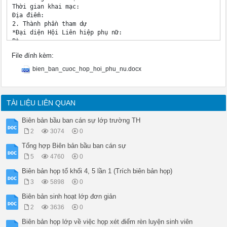
Thời gian khai mạc:

Địa điểm:

2. Thành phần tham dự

*Đại diện Hội Liên hiệp phụ nữ:

Bà: 

*Hội viên Chi hội phụ nữ:

File đính kèm:
Chi hội trưởng:

Hội viên:Vắng:

bien_ban_cuoc_hop_hoi_phu_nu.docx
*Chủ trì: 

*Thư ký:

Nội dung

Cuộc họp Chi hội phụ nữ lần thứ .. nhiệm kỳ .gồm các nội dung
TÀI LIỆU LIÊN QUAN
*Tổng kết hoạt động trong nhiệm kỳ trước:

*Tiền hành bầu Chi hội trưởng khóa .. nhiệm kỳ

Biên bản bầu ban cán sự lớp trường TH
– Chi hội tiến hành ứng cử, đề cử các đồng chí có tên sau:

2
3074
0
Ứng cử:

Đề cử:

Tổng hợp Biên bản bầu ban cán sự
Chi hội đã xem xét và biểu quyết nhất trí các đồng chí khóa .
5
4760
0
Đồng chí  Chức vụ  Nơi công tác 

Đồng chí  Chức vụ  Nơi công tác 

Biên bản họp tổ khối 4, 5 lần 1 (Trích biên bản họp)
Đồng chí  Chức vụ  Nơi công tác 

3
5898
0
– Chi hội đã bầu Ban bầu cử, gồm các đồng chí:

 trưởng ban.

Biên bản sinh hoạt lớp đơn giản
... ủy viên.

2
3636
0
 ủy viên.

Biên bản họp lớp về việc họp xét điểm rèn luyện sinh viên
Ban bầu cử phổ biến nguyên tắc, thể lệ bầu cử. Chi hội tiến h