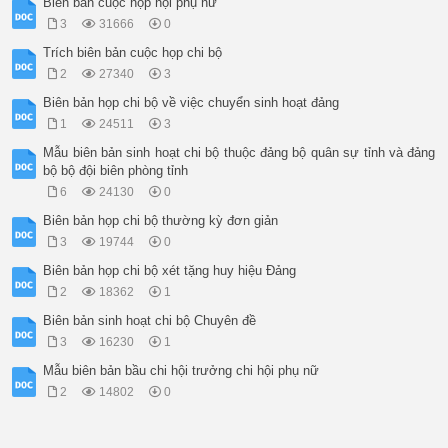
Biên bản cuộc họp hội phụ nữ
3
31666
0
Trích biên bản cuộc họp chi bộ
2
27340
3
Biên bản họp chi bộ về việc chuyển sinh hoạt đảng
1
24511
3
Mẫu biên bản sinh hoạt chi bộ thuộc đảng bộ quân sự tỉnh và đảng
bộ bộ đội biên phòng tỉnh
6
24130
0
Biên bản họp chi bộ thường kỳ đơn giản
3
19744
0
Biên bản họp chi bộ xét tặng huy hiệu Đảng
2
18362
1
Biên bản sinh hoạt chi bộ Chuyên đề
3
16230
1
Mẫu biên bản bầu chi hội trưởng chi hội phụ nữ
2
14802
0