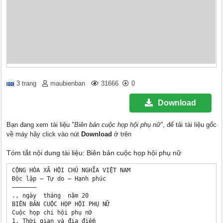
3 trang
maubienban
31666
0
Download
Bạn đang xem tài liệu
"Biên bản cuộc họp hội phụ nữ"
, để tải tài liệu gốc
về máy hãy click vào nút
Download
ở trên
Tóm tắt nội dung tài liệu: Biên bản cuộc họp hội phụ nữ
CỘNG HÒA XÃ HỘI CHỦ NGHĨA VIỆT NAM

Độc lập – Tự do – Hạnh phúc

———————

., ngày  tháng  năm 20

BIÊN BẢN CUỘC HỌP HỘI PHỤ NỮ

Cuộc họp chi hội phụ nữ 

1. Thời gian và địa điểm
