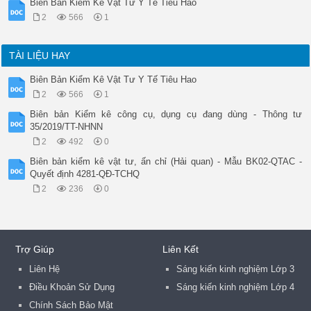
Biên Bản Kiểm Kê Vật Tư Y Tế Tiêu Hao
2
566
1
TÀI LIỆU HAY
Biên Bản Kiểm Kê Vật Tư Y Tế Tiêu Hao
2
566
1
Biên bản Kiểm kê công cụ, dụng cụ đang dùng - Thông tư
35/2019/TT-NHNN
2
492
0
Biên bản kiểm kê vật tư, ấn chỉ (Hải quan) - Mẫu BK02-QTAC -
Quyết định 4281-QĐ-TCHQ
2
236
0
Trợ Giúp
Liên Kết
Liên Hệ
Sáng kiến kinh nghiệm Lớp 3
Điều Khoản Sử Dụng
Sáng kiến kinh nghiệm Lớp 4
Chính Sách Bảo Mật