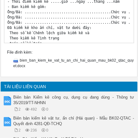
- Thời điểm kiểm kê .....giờ ...ngày ...tháng ...năm 

- Ban kiểm kê gồm:

Ông/Bà: ........................................Chức vụ ....
Ông/Bà: ........................................Chức vụ ....
Ông/Bà: ........................................Chức vụ ....
Đã kiểm kê kho ấn chỉ, vật tư dưới đây:

 Theo sổ kế Chênh lệch giữa kiểm kê và 

 Theo kiểm kê Tình trạng

 toán sổ kế toán

 Tên, nhãn 

File đính kèm:
 Đơn 

 hiệu, quy Mã Đơn Thừa Thiếu

bien_ban_kiem_ke_vat_tu_an_chi_hai_quan_mau_bk02_qtac_quy
 STT vị 

et.docx
 cách ấn chỉ, số giá Từ số Từ số Đang Kém Không 

 tính Số Số 

 vật tư - đến - đến Từ số Từ số sử phẩm còn giá 

 lượng lượng Số Số 

TÀI LIỆU LIÊN QUAN
 số số - đến - đến dụng chất trị SD

 lượng lượng

Biên bản Kiểm kê công cụ, dụng cụ đang dùng - Thông tư
 số số

35/2019/TT-NHNN
 A B C D 1 10 11 12 1. Thuyết minh (nếu có): 

2
492
0
2. Kiến nghị: .

 Thủ trưởng đơn vị Kế toán trưởng/Phụ trách bộ Thủ kho Trưởng
Biên bản kiểm kê vật tư, ấn chỉ (Hải quan) - Mẫu BK02-QTAC -
 (Ý kiến giải quyết số chênh phận (Ký, họ tên) (Ký, họ tên)

Quyết định 4281-QĐ-TCHQ
 lệch) (Ký, họ tên)

2
236
0
 (Ký, họ tên)