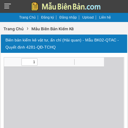
Trang Chủ
Đăng ký
Đăng nhập
Upload
Liên hệ
›
Trang Chủ
Mẫu Biên Bản Kiểm Kê
Biên bản kiểm kê vật tư, ấn chỉ (Hải quan) - Mẫu BK02-QTAC -
Quyết định 4281-QĐ-TCHQ