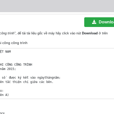
Downlo
công trình"
, để tải tài liệu gốc về máy hãy click vào nút
Download
ở trên
hi công công trình
ỆT NAM

HI CÔNG CÔNG TRÌNH

năm 2015;

 số  được ký kết vào ngàythángnăm;

ên tắc thiện chí giữa các bên.

u:

ên A)

ocx