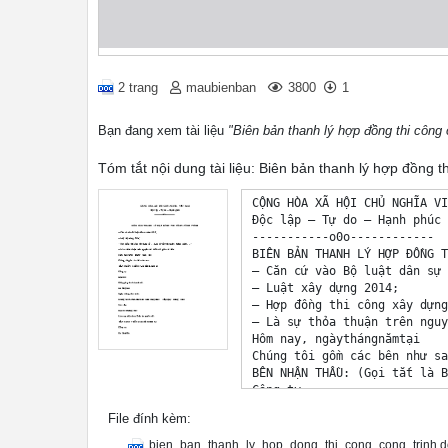
2 trang
maubienban
3800
1
Bạn đang xem tài liệu
"Biên bản thanh lý hợp đồng thi công 
Tóm tắt nội dung tài liệu: Biên bản thanh lý hợp đồng t
CỘNG HÒA XÃ HỘI CHỦ NGHĨA VI
Độc lập – Tự do – Hạnh phúc

-----------o0o------------

BIÊN BẢN THANH LÝ HỢP ĐỒNG T
– Căn cứ vào Bộ luật dân sự 
– Luật xây dựng 2014;

– Hợp đồng thi công xây dựng
– Là sự thỏa thuận trên nguy
Hôm nay, ngàythángnămtại

Chúng tôi gồm các bên như sa
BÊN NHẬN THẦU: (Gọi tắt là B
Công ty:	

Địa chỉ:	

File đính kèm:
Giấy phép kinh doanh số: 	

Do Ông/Bà:	

bien_ban_thanh_ly_hop_dong_thi_cong_cong_trinh.d