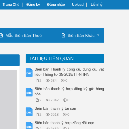
Trang Chủ
Đăng ký
Đăng nhập
Upload
Liên hệ
Mẫu Biên Bản Thuế
Biên Bản Khác
TÀI LIỆU LIÊN QUAN
Biên bản Thanh lý công cụ, dụng cụ, vật
liệu- Thông tư 35-2019/TT-NHNN
2
634
0
Biên bản thanh lý hợp đồng ký gửi hàng
hóa
2
7842
0
Biên bản thanh lý tài sản
2
6518
0
Biên bản thanh lý hợp đồng đặt cọc