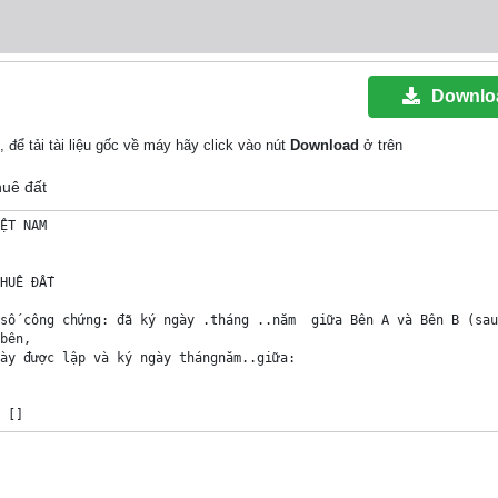
Downlo
, để tải tài liệu gốc về máy hãy click vào nút
Download
ở trên
huê đất
ỆT NAM

HUÊ ĐẤT

số công chứng: đã ký ngày .tháng ..năm  giữa Bên A và Bên B (sau
bên, 

ày được lập và ký ngày thángnăm..giữa: 

[] 	

	

	
