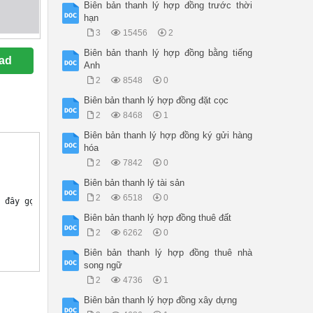
Biên bản thanh lý hợp đồng trước thời
hạn
3
15456
2
Biên bản thanh lý hợp đồng bằng tiếng
ad
Anh
2
8548
0
Biên bản thanh lý hợp đồng đặt cọc
2
8468
1
Biên bản thanh lý hợp đồng ký gửi hàng
hóa
2
7842
0
Biên bản thanh lý tài sản
2
6518
0
 đây gọi tắt là “Hợp đồng”); 

Biên bản thanh lý hợp đồng thuê đất
2
6262
0
Biên bản thanh lý hợp đồng thuê nhà
song ngữ
2
4736
1
Biên bản thanh lý hợp đồng xây dựng