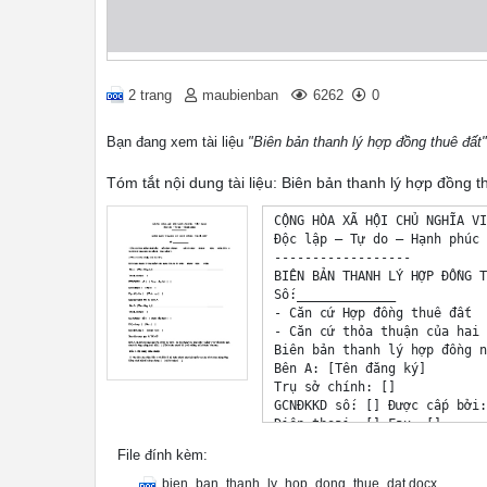
2 trang
maubienban
6262
0
Bạn đang xem tài liệu
"Biên bản thanh lý hợp đồng thuê đất"
Tóm tắt nội dung tài liệu: Biên bản thanh lý hợp đồng t
CỘNG HÒA XÃ HỘI CHỦ NGHĨA VI
Độc lập – Tự do – Hạnh phúc

------------------

BIÊN BẢN THANH LÝ HỢP ĐỒNG T
Số:_____________

- Căn cứ Hợp đồng thuê đất  
- Căn cứ thỏa thuận của hai 
Biên bản thanh lý hợp đồng n
Bên A: [Tên đăng ký] 	

Trụ sở chính: [] 	

GCNĐKKD số: [] Được cấp bởi: 
Điện thoại: [] Fax: [] 	

Đại diện bởi: [] Chức vụ: [] 
File đính kèm:
Sau đây được gọi là “Bên A”. 
Bên B: [Tên đăng ký] 	

bien_ban_thanh_ly_hop_dong_thue_dat.docx