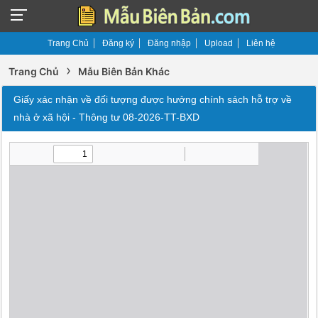
Trang Chủ
Đăng ký
Đăng nhập
Upload
Liên hệ
›
Trang Chủ
Mẫu Biên Bản Khác
Giấy xác nhận về đối tượng được hưởng chính sách hỗ trợ về
nhà ở xã hội - Thông tư 08-2026-TT-BXD