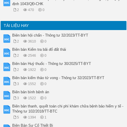
định 1043/QĐ-CHK
2
470
0
TÀI LIỆU HAY
Biên bản hội chẩn - Thông tư 32/2023/TT-BYT
2
3610
0
Biên bản Kiểm tra bãi đổ đất thải
2
2546
0
Biên bản Huỷ thuốc - Thông tư 30/2025/TT-BYT
2
1922
0
Biên bản kiểm thảo tử vong - Thông tư 32/2023/TT-BYT
3
1552
0
Biên bản bình bệnh án
3
1522
0
Biên bản thanh, quyết toán chi phí khám chữa bệnh bảo hiểm y tế -
Thông tư 102/2018/TT-BTC
5
1394
1
Biên Bản Sự Cố Thiết Bị