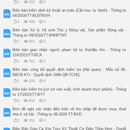
1
532
0
của Luật Nhà ở.

[2] Là nơi thường trú hoặc nơi tạm trú; trường hợp không có n
Biên bản kiểm định kỹ thuật an toàn (Cần trục tự hành) - Thông tư
là nơi người kê khai đang thực tế sinh sống.

54/2016/TT-BLĐTBXH
[3] Ghi rõ người kê khai là đối tượng:

4
490
0
- Đối tượng đã trả lại nhà ở công vụ theo quy định, trừ trườn
quy định.

Biên bản Xử lý Vệ sinh Thú y Động vật, Sản phẩm Động vật -
- Hộ gia đình, cá nhân thuộc trường hợp bị thu hồi đất và phả
Thông tư 09/2016/TT-BNNPTNT
pháp luật mà chưa được Nhà nước bồi thường bằng nhà ở, đất ở.
2
654
0
- Học sinh, sinh viên đại học, học viện, trường đại học, cao 
trú công lập, trường chuyên biệt theo quy định của pháp luật.
Biên bản giao nhận người phạm tội tự thú/đầu thú - Thông tư
[4] Nơi xác nhận thuộc mục kê khai số 1.

119/2021/TT-BCA
[5] Đối tượng thuộc mục kê khai số 7.
2
702
0
Biên bản công bố quyết định kiểm tra (Hải quan) - Mẫu số 06-
BBCB-KTr - Quyết định 1086-QĐ-TCHQ
2
258
0
Biên bản kiểm tra (cơ sở sản xuất, kinh doanh thực phẩm) - Thông
tư 17/2023/TT-BYT
4
844
0
Đơn đề nghị xác nhận điều kiện về thu nhập để được mua, thuê
nhà ở xã hội - Thông tư 08-2026-TT-BXD
2
352
0
Biên Bản Giao Ca Kíp Trực Kỹ Thuật Cơ Điện Tổng Hợp - Quyết