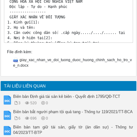
 CỘNG HÒA XÃ HỘI CHỦ NGHĨA VIỆT NAM

 Độc lập - Tự do - Hạnh phúc

 -----------------

 GIẤY XÁC NHẬN VỀ ĐỐI TƯỢNG

1. Kính gửi[1]: 

2. Họ và tên: 

3. Căn cước công dân số: .cấp ngày...../..../...... tại 

4. Nơi ở hiện tại[2]: 

5. Đăng ký thường trú (đăng ký tạm trú) tại: ....... ..

6. Nghề nghiệp.............................. Tên cơ quan (đơn
File đính kèm:
.............................................................
7. Là đối tượng[3] .. Tôi 

giay_xac_nhan_ve_doi_tuong_duoc_huong_chinh_sach_ho_tro_v
xin cam đoan những lời khai trên là đúng sự thực và hoàn toàn
e_n.docx
pháp luật về các nội dung đã kê khai./.

 ........., ngày ....... tháng ...... năm .......

 Người kê khai

 (Ký và ghi rõ họ tên)

TÀI LIỆU LIÊN QUAN
 Xác nhận của cơ quan, đơn vị, doanh 

 nghiệp[4]

Biên bản Định giá tài sản kê biên - Quyết định 1795/QĐ-TCT
 Ông/Bà là đối 

3
520
0
 tượng[5] .....

 (Ký tên, đóng dấu) [1] - Ủy ban nhân dân cấp xã nơi đăng ký 
Biên bản bắt người phạm tội quả tang - Thông tư 119/2021/TT-BCA
thực hiện việc xác nhận trong trường hợp: đối tượng quy định 
6
696
0
- Cơ quan quản lý nhà ở công vụ của người kê khai trong trườn
định tại khoản 9 Điều 76 của Luật Nhà ở.

Biên bản tạm giữ tài sản, giấy tờ (án dân sự) - Thông tư
- Đại học, học viện, trường đại học, cao đẳng, dạy nghề, trườ
04/2023/TT-BTP
biệt theo quy định của pháp luật thực hiện việc xác nhận đối 