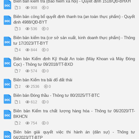
Biên bản kiểm tra (Bảo hiểm xã hội) - Quyết định 1518/QĐ-BHXH
Người đại diện theo pháp luật: (6) ..........................
3
908
0
Chức danh:(7) ..............................................
định số: ../QĐ- (*)

Biên bản công bố quyết định thanh tra (an toàn thực phẩm) - Quyết
1. (*)(8) bị tịch thu, gồm:

định 4988/QĐ-BYT
 Tình 

3
536
0
 Tên tang vật, phương 

 Đơn vị Số Số đăng trạng, 

Biên bản kiểm tra (cơ sở sản xuất, kinh doanh thực phẩm) - Thông
 STT tiện vi phạm hành Chủng loại Ghi chú

tư 17/2023/TT-BYT
 tính lượng ký đặc 

4
844
0
 chính

 điểm(9)

Biên bản Kiểm định Kỹ thuật An toàn (Máy Khoan và Máy Đóng
2. Ý kiến trình bày của (*) bị tịch thu <tang vật/phương 

Cọc) - Thông tư 09/2018/TT-BXD
tiện vi phạm hành chính>(*):

7
574
0
............................................................
............................................................
Biên bản Kiểm tra bãi đổ đất thải
3. Ý kiến bổ sung khác (nếu có):

2
2536
0
............................................................
............................................................
Biên bản Đóng thầu - Thông tư 80/2025/TT-BTC
Ngoài những (*) (8) nêu trên, chúng tôi không tịch thu 

1
612
0
thêm thứ gì khác.

Biên bản lập xong hồi .... giờ .... phút, ngày ..../..../....
Biên bản Kiểm tra chất lượng hàng hóa - Thông tư 06/2020/TT-
dung và giá trị như nhau; đã đọc lại cho những người có tên n
BKHCN
đúng và cùng ký tên dưới đây; giao cho ông (bà) (10).........
2
754
0
nhân/người đại diện của tổ chức>(*) bị tịch thu (*) 01 

bản, 01 bản lưu hồ sơ.

Biên bản giải quyết việc thi hành án (dân sự) - Thông tư
 CÁ NHÂN/NGƯỜI ĐẠI DIỆN NGƯỜI LẬP BIÊN BẢN

04/2023/TT-BTP