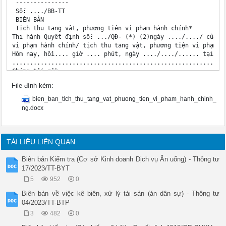
 ---------------

 Số: ..../BB-TT

 BIÊN BẢN

 Tịch thu tang vật, phương tiện vi phạm hành chính*

Thi hành Quyết định số: .../QĐ- (*) (2)ngày ..../..../ của(3)
vi phạm hành chính/ tịch thu tang vật, phương tiện vi phạm hà
Hôm nay, hồi.... giờ .... phút, ngày ..../..../...... tại(5) 
............................................................
Chúng tôi gồm:

1. Người có thẩm quyền lập biên bản:

File đính kèm:
Họ và tên: ............................................. Chức
Cơ quan: ....................................................
bien_ban_tich_thu_tang_vat_phuong_tien_vi_pham_hanh_chinh_
2. (*) (*) của <tang 

ng.docx
vật/phương tiện vi phạm hành chính>(*):

 (*): .......................................................
Ngày, tháng, năm sinh:..../..../.............................
Nghề nghiệp: ................................................
TÀI LIỆU LIÊN QUAN
Nơi ở hiện tại: .............................................
............................................................
Biên bản Kiểm tra (Cơ sở Kinh doanh Dịch vụ Ăn uống) - Thông tư
Số định danh cá nhân/CMND/Hộ chiếu: .........................
17/2023/TT-BYT
ngày cấp:..../..../.... ; nơi cấp: ..........................
5
952
0
 (*):........................................................
Địa chỉ trụ sở chính: .......................................
Biên bản về việc kê biên, xử lý tài sản (án dân sự) - Thông tư
............................................................
04/2023/TT-BTP
Mã số doanh nghiệp: .........................................
3
482
0
Số GCN đăng ký đầu tư/doanh nghiệp hoặc GP thành lập/đăng ký 
...........................................; ngày cấp: ...../