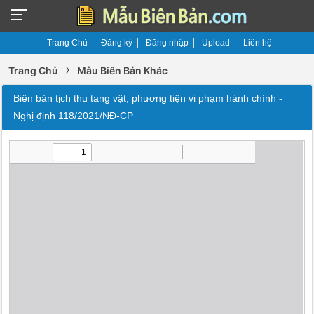
Trang Chủ
Đăng ký
Đăng nhập
Upload
Liên hệ
›
Trang Chủ
Mẫu Biên Bản Khác
Biên bản tịch thu tang vật, phương tiện vi phạm hành chính -
Nghị định 118/2021/NĐ-CP