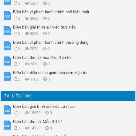
STT

1
5264
0
Họ và tên

Biên bản vi phạm hành chính phổ biến nhất
Số phiếu

Tỷ lệ

3
2836
0
c. Căn cứ kết quả kiểm phiếu và số lượng cần bầu đã được Đại
Biên bản giải trình sự việc trực tiếp
STT

Họ và tên

3
3066
0
Số phiếu

Biên bản vi phạm hành chính thường dùng
Tỷ lệ

Biên bản này được lập thành 03 bản, thông qua Đại hội hồi.giờ
3
2978
0
T/M ĐOÀN CHỦ TỊCH TRƯỞNG

Biên bản thu hồi hóa đơn điện tử
(Ký và ghi rõ họ tên)

BAN KIỂM PHIẾU

1
2880
0
Biên bản điều chỉnh giảm hóa đơn điện tử
2
3182
0
TÀI LIỆU HAY
Biên bản giải trình sự việc cá nhân
1
15652
0
Biên bản thu hồi Mẫu BB-04
1
14790
0