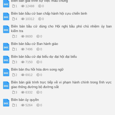
Biên bản giải trình sự việc mẫu chung
1
12488
0
Biên bản bầu cử ban chấp hành hội cựu chiến binh
4
10312
0
Biên bản bầu cử dùng cho Hội nghị bầu phó chủ nhiệm ủy ban
kiểm tra
2
8600
0
Biên bản bầu cử Ban hành giáo
1
7496
0
Biên bản bầu cử đại biểu dự đại hội đại biểu
3
7150
0
Biên bản thu hồi hóa đơn song ngữ
2
6912
0
Biên bản giải trình trực tiếp về vi phạm hành chính trong lĩnh vực
giao thông đường bộ đường sắt
3
6332
0
Biên bản ủy quyền
1
5264
0