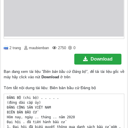
2 trang
maubienban
2750
0
Download
Bạn đang xem tài liệu
"Biên bản bầu cử Đảng bộ"
, để tải tài liệu gốc về
máy hãy click vào nút
Download
ở trên
Tóm tắt nội dung tài liệu: Biên bản bầu cử Đảng bộ
ĐẢNG BỘ (chi bộ) . . . . . 

(đóng dấu cấp ủy)

ĐẢNG CỘNG SẢN VIỆT NAM

BIÊN BẢN BẦU CỬ

Hôm nay, ngày .. tháng .. năm 2020

Đại hội . đã tiến hành bầu cử 

1. Đại hội đã biểu quyết thông qua danh sách bầu cử gồm .. đồ