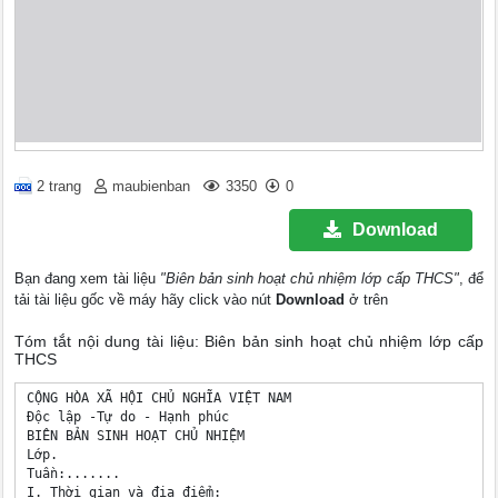
2 trang
maubienban
3350
0
Download
Bạn đang xem tài liệu
"Biên bản sinh hoạt chủ nhiệm lớp cấp THCS"
, để
tải tài liệu gốc về máy hãy click vào nút
Download
ở trên
Tóm tắt nội dung tài liệu: Biên bản sinh hoạt chủ nhiệm lớp cấp
THCS
CỘNG HÒA XÃ HỘI CHỦ NGHĨA VIỆT NAM

Độc lập -Tự do - Hạnh phúc

BIÊN BẢN SINH HOẠT CHỦ NHIỆM

Lớp.

Tuần:.......

I. Thời gian và địa điểm:
