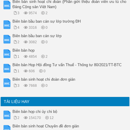
Biên bản sinh hoạt chi đoàn (Phần giới thiệu đoàn viên ưu tú cho
Đảng Cộng sản Việt Nam)
3
9574
2
Biên bản bầu ban cán sự lớp trường ĐH
4
3316
0
Biên bản bầu ban cán sự lớp
2
3082
0
Biên bản họp
1
4854
2
Biên bản Họp Hội đồng Tư vấn Thuế - Thông tư 80/2021/TT-BTC
1
606
0
Biên bản sinh hoạt chi đoàn đơn giản
3
7668
0
TÀI LIỆU HAY
Biên bản họp chi ủy chi bộ
2
154170
12
Biên bản sinh hoạt Chuyên đề đơn giản