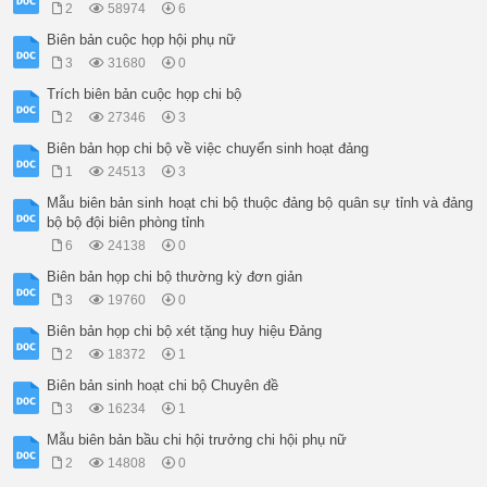
2
58974
6
Biên bản cuộc họp hội phụ nữ
3
31680
0
Trích biên bản cuộc họp chi bộ
2
27346
3
Biên bản họp chi bộ về việc chuyển sinh hoạt đảng
1
24513
3
Mẫu biên bản sinh hoạt chi bộ thuộc đảng bộ quân sự tỉnh và đảng
bộ bộ đội biên phòng tỉnh
6
24138
0
Biên bản họp chi bộ thường kỳ đơn giản
3
19760
0
Biên bản họp chi bộ xét tặng huy hiệu Đảng
2
18372
1
Biên bản sinh hoạt chi bộ Chuyên đề
3
16234
1
Mẫu biên bản bầu chi hội trưởng chi hội phụ nữ
2
14808
0