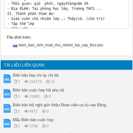
- Thời gian: giờ  phút, ngàythángnăm 20

- Địa điểm: Tại phòng học lớp, Trường THCS ..

II. Thành phần tham dự:

- Giáo viên chủ nhiệm lớp..: Thầy/cô. (chủ trì)

- Tập thể lớp

- Vắng mặt:

III. Nội dung buổi sinh hoạt:

File đính kèm:
1. Các tổ nhận xét hoạt động của tổ mình phụ trách:

- Tổ 1:

bien_ban_sinh_hoat_chu_nhiem_lop_cap_thcs.doc
- Tổ 2:

- Tổ 3:.

2. Ý kiến của các thành viên trong lớp:

3. Các lớp phó nhận xét tình hình học tập của các tổ, cá nhân
TÀI LIỆU LIÊN QUAN
.

....

Biên bản họp chi ủy chi bộ
4. Lớp trưởng nhận xét chung tình hình hoạt động của lớp tron
2
154170
12
............................................................
5. Giáo viên chủ nhiệm nhận xét các hoạt động trong tuần:

Biên bản cuộc họp hội phụ nữ
- Xử lí vi phạm: 

3
31680
0
- Kế hoạch tuần tới:

+ Hoạt động khác:

Biên bản hội nghị giới thiệu Đoàn viên ưu tú vào Đảng
Biên bản kết thúc vào lúc cùng ngày.

2
6872
0
GVCN

Mẫu Biên bản cuộc họp
2
3790
0