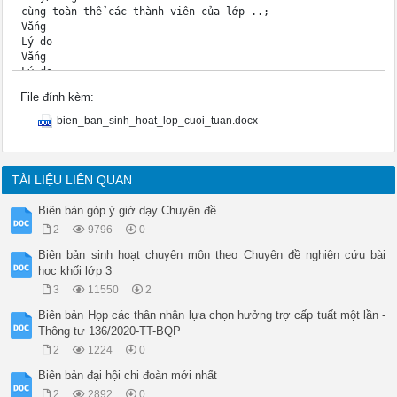
cùng toàn thể các thành viên của lớp ..;

Vắng

Lý do

Vắng

Lý do

1

File đính kèm:
4

..

bien_ban_sinh_hoat_lop_cuoi_tuan.docx
2

5

..

3

TÀI LIỆU LIÊN QUAN
6

..

Biên bản góp ý giờ dạy Chuyên đề
Chủ trì:..Chức vụ:

2
9796
0
Thư ký:..Chức vụ:

Tập thể lớp: .. đã tiến hành sinh hoạt lớp với các nội dung c
Biên bản sinh hoạt chuyên môn theo Chuyên đề nghiên cứu bài
1. Tổ chức SH tập thể (5-10 phút: hát, đọc thơ, kể chuyện, đố
học khối lớp 3
2. Tổ trưởng/Phó báo cáo HĐ của tổ trong tuần vừa qua (báo cá
3
11550
2
III. Nhận xét, đánh giá các hoạt động của lớp trong tuần qua:
1. Lớp phó học tập (đánh giá tình hình học tập của lớp):

Biên bản Họp các thân nhân lựa chọn hưởng trợ cấp tuất một lần -
- Tổng số tiết học chính khóa/tuần:, trong đó: Tốt: .., Khá: 
Thông tư 136/2020-TT-BQP
- Tổng số tiết học phụ đạo/tuần:., trong đó: Tốt: .., Khá: ..
2
1224
0
+ Lý do bị tiết TB

+ Lý do bị tiết Yếu:

Biên bản đại hội chi đoàn mới nhất
- Tổng số tiết không có Thầy/Cô giáo dạy):..

2
2892
0