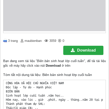
3 trang
maubienban
3059
0
Download
Bạn đang xem tài liệu
"Biên bản sinh hoạt lớp cuối tuần"
, để tải tài liệu
gốc về máy hãy click vào nút
Download
ở trên
Tóm tắt nội dung tài liệu: Biên bản sinh hoạt lớp cuối tuần
CỘNG HÒA XÃ HỘI CHỦ NGHĨA VIỆT NAM

Độc lập - Tự do - Hạnh phúc

BIÊN BẢN

Sinh hoạt lớp cuối tuần .năm học..

Hôm nay, vào lúc . giờ  .phút, ngày . tháng..năm 20 tại phòn
Thành phần tham dự SHL:

Thầy/Cô giáo CN: ..
