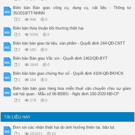
.....

Nội dung thỏa thuận của các bên

Biên bản Bàn giao công cụ, dụng cụ, vật liệu - Thông tư
      Nay bên A và bên B cùng thỏa thuận về việc bồi thường t
35/2019/TT-NHNN
.....

2
946
0
.....

.....

Biên bản thỏa thuận bồi thường thiệt hại
Các bên cam đoan thực hiện các thỏa thuận đã nêu. Nếu bên nào
3
5356
2
Việc thỏa thuận bồi thường thiệt hại kết thúc hồi  giờ  phút,
Biên bản này đã đọc cho những người có tên trên nghe, công nh
Biên bản bàn giao tài liệu, sản phẩm - Quyết định 244-QĐ-CNTT
Bên A

2
182
0
Bên B

Biên bản Bàn giao Vắc xin - Quyết định 1462/QĐ-BYT
(ký và ghi rõ họ tên)

(ký và ghi rõ họ tên)

1
1644
0
Người lập biên bản

Biên bản bàn giao chứng thư số - Quyết định 4104-QĐ-BKHCN
(ký và ghi rõ họ tên)

Người làm chứng:

1
164
0
Người làm chứng 1

Biên bản bàn giao hàng hóa miễn thuế vận chuyển chịu sự giám
Người làm chứng 2

sát hải quan - Mẫu số 06-BBBG - Nghị định 100-2020-NĐ-CP
(ký và ghi rõ họ tên)

2
278
0
TÀI LIỆU HAY
Đơn xin xác nhận thiệt hại do ảnh hưởng thiên tai, bão lụt
1
101011
10