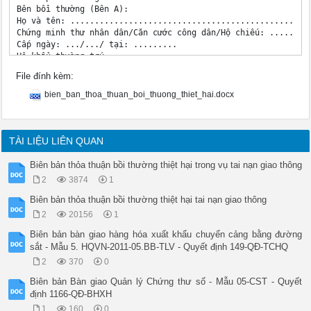
Bên bồi thường (Bên A):

Họ và tên: ..................................................
Chứng minh thư nhân dân/Căn cước công dân/Hộ chiếu: .........
Cấp ngày: .../.../ tại: .........

Hộ khẩu thường trú: .........................................
Chỗ ở hiện tại: ........

File đính kèm:
Bên nhận bồi thường (Bên B):

Họ và tên: ..................................................
bien_ban_thoa_thuan_boi_thuong_thiet_hai.docx
Chứng minh thư nhân dân/Căn cước công dân/Hộ chiếu: .........
Cấp ngày: .../.../ tại: ........

Hộ khẩu thường trú: .........................................
Chỗ ở hiện tại: .........

TÀI LIỆU LIÊN QUAN
Người làm chứng

Họ và tên: ..................................................
Biên bản thỏa thuận bồi thường thiệt hại trong vụ tai nạn giao thông
Chứng minh thư nhân dân/Căn cước công dân/Hộ chiếu: .........
2
3874
1
Cấp ngày: .../.../ tại: .

Hộ khẩu thường trú: .........................................
Biên bản thỏa thuận bồi thường thiệt hại tai nạn giao thông
Chỗ ở hiện tại: .........

2
20156
1
Họ và tên: ..................................................
Chứng minh thư nhân dân/Căn cước công dân/Hộ chiếu: .........
Biên bản bàn giao hàng hóa xuất khẩu chuyển cảng bằng đường
Cấp ngày: .../.../ tại: ......

sắt - Mẫu 5. HQVN-2011-05.BB-TLV - Quyết định 149-QĐ-TCHQ
Hộ khẩu thường trú: .........................................
2
370
0
Chỗ ở hiện tại: .........

Nội dung vụ việc

Biên bản Bàn giao Quản lý Chứng thư số - Mẫu 05-CST - Quyết
.....

định 1166-QĐ-BHXH
.....

1
160
0