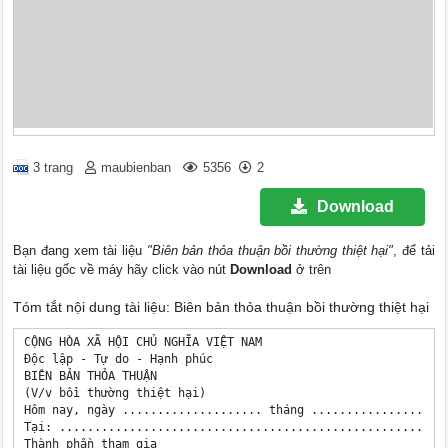
3 trang
maubienban
5356
2
Download
Bạn đang xem tài liệu
"Biên bản thỏa thuận bồi thường thiệt hại"
, để tải
tài liệu gốc về máy hãy click vào nút
Download
ở trên
Tóm tắt nội dung tài liệu: Biên bản thỏa thuận bồi thường thiệt hại
CỘNG HÒA XÃ HỘI CHỦ NGHĨA VIỆT NAM

Độc lập - Tự do - Hạnh phúc

BIÊN BẢN THỎA THUẬN

(V/v bồi thường thiệt hại)

Hôm nay, ngày .................... tháng ....................
Tại: ........................................................
Thành phần tham gia
