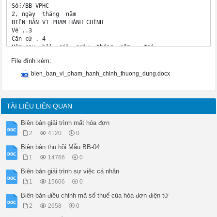
Số:/BB-VPHC

2, ngày  tháng  năm 

BIÊN BẢN VI PHẠM HÀNH CHÍNH

Về ..3

Căn cứ . 4

Hôm nay, hồi  giờ  ngày  tháng  năm ., tại  ..

Chúng tôi gồm:5..

File đính kèm:
Với sự chứng kiến của:6..

Tiến hành lập biên bản vi phạm hành chính đối với:7

bien_ban_vi_pham_hanh_chinh_thuong_dung.docx
Ông (Bà)/Tổ chức: 

Ngày  tháng  năm sinh  Quốc tịch: ..

Nghề nghiệp/lĩnh vực hoạt động: ..

Địa chỉ:.

TÀI LIỆU LIÊN QUAN
Giấy CMND hoặc hộ chiếu/Quyết định thành lập hoặc ĐKKD số: ..
Cấp ngày: . Nơi cấp: 

Biên bản giải trình mất hóa đơn
Đã có các hành vi vi phạm hành chính:8 

2
4120
0
Quy định tại9.

Cá nhân/tổ chức bị thiệt hại:10.

Biên bản thu hồi Mẫu BB-04
Ý kiến trình bày của cá nhân/đại diện tổ chức vi phạm:

1
14766
0
.

.

Biên bản giải trình sự việc cá nhân
Ý kiến trình bày của người chứng kiến:

1
15606
0
.

Ý kiến trình bày của cá nhân/tổ chức bị thiệt hại:

Biên bản điều chỉnh mã số thuế của hóa đơn điện tử
.

2
2658
0
Chúng tôi đã yêu cầu ông (bà)/tổ chức vi phạm chấm dứt ngay h