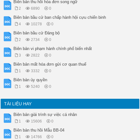
Biên bản thu hồi hóa đơn song ngữ
Các biện pháp ngăn chặn vi phạm hành chính và bảo đảm xử lý v
.

2
6890
0
Tang vật, phương tiện, giấy tờ bị tạm giữ gồm:11

Biên bản bầu cử ban chấp hành hội cựu chiến binh
.

Ngoài những tang vật, phương tiện vi phạm hành chính và các g
4
10278
0
Biên bản lập xong hồi giờ  ngày  tháng  năm , gồm  tờ, được 
Biên bản bầu cử Đảng bộ
Lý do không ký biên bản: .

Cá nhân/Tổ chức vi phạm gửi văn bản yêu cầu được giải trình đ
2
2734
0
NGƯỜI HOẶC ĐẠI DIỆN

Biên bản vi phạm hành chính phổ biến nhất
TỔ CHỨC VI PHẠM

(Ký, ghi rõ họ tên)

3
2822
0
NGƯỜI CHỨNG KIẾN

Biên bản mất hóa đơn gửi cơ quan thuế
(Ký, ghi rõ họ tên)

NGƯỜI LẬP BIÊN BẢN

1
3332
0
(Ký, ghi rõ chức vụ, họ tên)

Biên bản ủy quyền
ĐẠI DIỆN CHÍNH QUYỀN

1
5240
0
(Ký, ghi rõ chức vụ, họ tên)

NGƯỜI BỊ THIỆT HẠI

TÀI LIỆU HAY
Biên bản giải trình sự việc cá nhân
1
15606
0
Biên bản thu hồi Mẫu BB-04
1
14766
0