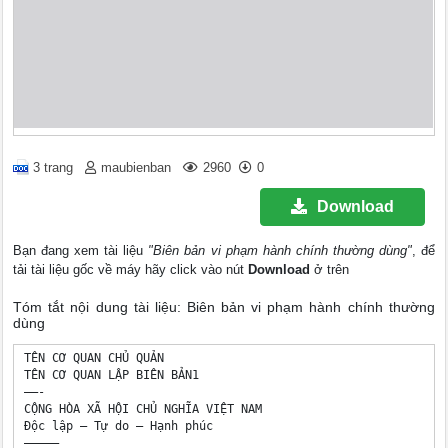
3 trang
maubienban
2960
0
Download
Bạn đang xem tài liệu
"Biên bản vi phạm hành chính thường dùng"
, để
tải tài liệu gốc về máy hãy click vào nút
Download
ở trên
Tóm tắt nội dung tài liệu: Biên bản vi phạm hành chính thường
dùng
TÊN CƠ QUAN CHỦ QUẢN

TÊN CƠ QUAN LẬP BIÊN BẢN1

——-

CỘNG HÒA XÃ HỘI CHỦ NGHĨA VIỆT NAM

Độc lập – Tự do – Hạnh phúc

—————
