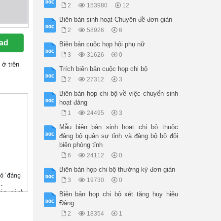
2
153980
12
Biên bản sinh hoạt Chuyên đề đơn giản
2
58926
6
ad
Biên bản cuộc họp hội phụ nữ
3
31626
0
ở trên
Trích biên bản cuộc họp chi bộ
2
27312
3
Biên bản họp chi bộ về việc chuyển sinh
hoạt đảng
1
24495
3
Mẫu biên bản sinh hoạt chi bộ thuộc
đảng bộ quân sự tỉnh và đảng bộ bộ đội
biên phòng tỉnh
6
24112
0
Biên bản họp chi bộ thường kỳ đơn giản
ố đảng viên chính thức . đ/c, đảng viên dự bị đ/c).

3
19730
0


ia sinh hoạt thì ghi rõ tên những đảng viên tham gia sinh hoạt).

Biên bản họp chi bộ xét tặng huy hiệu
Đảng
2
18354
1