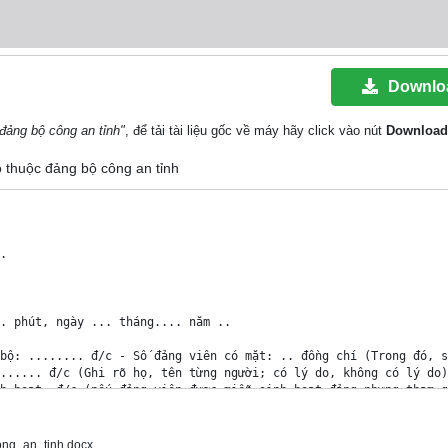
Downlo
 đảng bộ công an tỉnh"
, để tải tài liệu gốc về máy hãy click vào nút
Download
bộ thuộc đảng bộ công an tỉnh


. phút, ngày ... tháng.... năm ..

bộ: ........ đ/c - Số đảng viên có mặt: .. đồng chí (Trong đó, s
...... đ/c (Ghi rõ họ, tên từng người; có lý do, không có lý do).
h hoạt: đ/c (nếu đảng viên được miễn sinh hoạt đảng nhưng tham g
nh hoạt tạm thời đi nơi khác: đ/c (nếu có, ghi tên cụ thể).

 thời tại chi bộ: đ/c (nếu có, ghi tên cụ thể).

 đ/c, chiếm..% đủ điều kiện tiến hành sinh hoạt chi bộ.

ng_an_tinh.docx