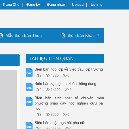
Trang Chủ
Đăng ký
Đăng nhập
Upload
Liên hệ
Mẫu Biên Bản Thuế
Biên Bản Khác
TÀI LIỆU LIÊN QUAN
Biên bản họp lớp về việc bầu lớp trưởng
2
4326
0
Biên bản đại hội chi đoàn thông dụng
2
14122
2
Biên bản sinh hoạt tổ chuyên môn
phương pháp dạy học nghiên cứu bài
học
3
3550
0
Biên bản cuộc họp hội phụ nữ