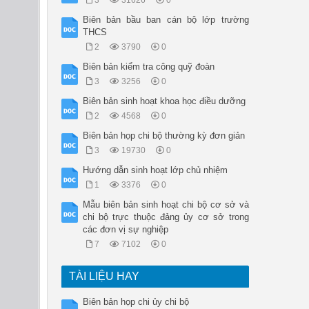
3
31626
0
Biên bản bầu ban cán bộ lớp trường
THCS
2
3790
0
Biên bản kiểm tra công quỹ đoàn
3
3256
0
Biên bản sinh hoạt khoa học điều dưỡng
2
4568
0
Biên bản họp chi bộ thường kỳ đơn giản
3
19730
0
Hướng dẫn sinh hoạt lớp chủ nhiệm
1
3376
0
Mẫu biên bản sinh hoạt chi bộ cơ sở và
chi bộ trực thuộc đảng ủy cơ sở trong
các đơn vị sự nghiệp
7
7102
0
TÀI LIỆU HAY
Biên bản họp chi ủy chi bộ