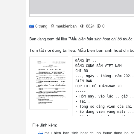
6 trang
maubienban
8824
0
Bạn đang xem tài liệu
"Mẫu biên bản sinh hoạt chi bộ thuộc
Tóm tắt nội dung tài liệu: Mẫu biên bản sinh hoạt chi 
ĐẢNG ỦY ..

ĐẢNG CỘNG SẢN VIỆT NAM

CHI BỘ

..., ngày . tháng. năm 202...
BIÊN BẢN 

HỌP CHI BỘ THÁNGNĂM 20

-----

- Hôm nay, vào lúc .. giờ ..
- Tại .

- Tổng số đảng viên của chi 
- Số đảng viên vắng mặt: ...
- Số đảng viên được miễn sin
- Số đảng viên giới thiệu si
File đính kèm:
- Số đảng viên sinh hoạt tạm
Như vậy, với số đảng viên là
mau_bien_ban_sinh_hoat_chi_bo_thuoc_dang_bo_co