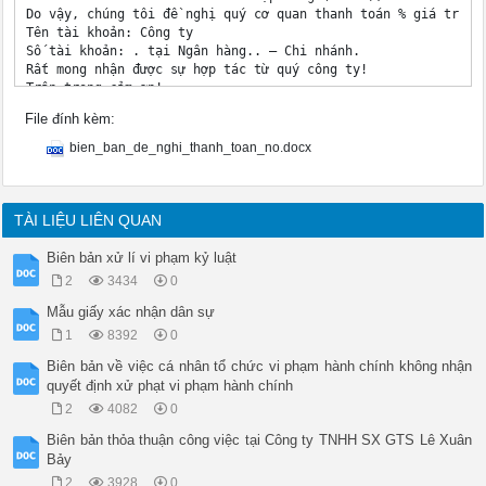
Do vậy, chúng tôi đề nghị quý cơ quan thanh toán % giá trị h
Tên tài khoản: Công ty

Số tài khoản: . tại Ngân hàng.. – Chi nhánh.

Rất mong nhận được sự hợp tác từ quý công ty!

Trân trọng cảm ơn!

Công ty

File đính kèm:
bien_ban_de_nghi_thanh_toan_no.docx
TÀI LIỆU LIÊN QUAN
Biên bản xử lí vi phạm kỷ luật
2
3434
0
Mẫu giấy xác nhận dân sự
1
8392
0
Biên bản về việc cá nhân tổ chức vi phạm hành chính không nhận
quyết định xử phạt vi phạm hành chính
2
4082
0
Biên bản thỏa thuận công việc tại Công ty TNHH SX GTS Lê Xuân
Bảy
2
3928
0