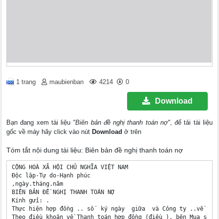
1 trang
maubienban
4214
0
Download
Bạn đang xem tài liệu
"Biên bản đề nghị thanh toán nợ"
, để tải tài liệu
gốc về máy hãy click vào nút
Download
ở trên
Tóm tắt nội dung tài liệu: Biên bản đề nghị thanh toán nợ
CỘNG HOÀ XÃ HỘI CHỦ NGHĨA VIỆT NAM

Độc lập-Tự do-Hạnh phúc

,ngày.tháng.năm

BIÊN BẢN ĐỀ NGHỊ THANH TOÁN NỢ

Kính gửi: .

Thực hiện hợp đồng .. số  ký ngày  giữa  và Công ty ..về việ
Theo điều khoản về Thanh toán hợp đồng (điều ), bên Mua sẽ t