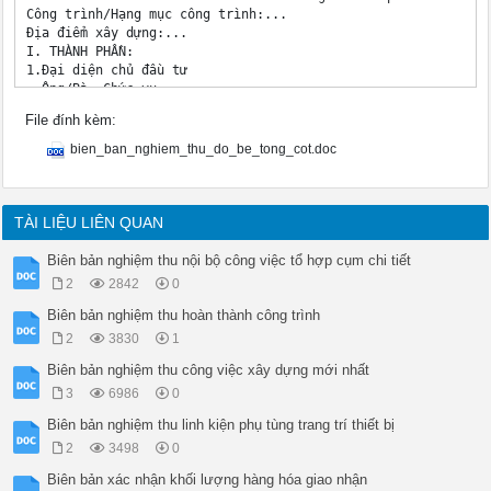
Công trình/Hạng mục công trình:...

Địa điểm xây dựng:...

I. THÀNH PHẦN:

1.Đại diện chủ đầu tư

– Ông/Bà:.Chức vụ:..

2.Đại diện đơn vị thi công

File đính kèm:
– Ông/Bà:.Chức vụ:..

3.Đại diện đơn vị tư vấn thiết kế

bien_ban_nghiem_thu_do_be_tong_cot.doc
– Ông/Bà:.Chức vụ:..

4.Đại diện..

– Ông/Bà:.Chức vụ:..

II. NỘI DUNG

TÀI LIỆU LIÊN QUAN
Trên cơ sở xem xét các hồ sơ, tài liệu liên quan và kiểm tra
a.      Hồ sơ nghiệm thu công trình

Biên bản nghiệm thu nội bộ công việc tổ hợp cụm chi tiết
– Phương án đổ bê tông, thỏa thuận thiết kế công trình;

2
2842
0
– Hồ sơ thiết kế kỹ thuật thi công công trình;

– Các biên bản nghiệm thu công việc, nghiệm thu bộ phận, hạng
Biên bản nghiệm thu hoàn thành công trình
– Bản vẽ hoàn công công trình;

2
3830
1
– Hồ sơ giám sát thi công công trình; Biên bản kiểm tra vật 
– Biên bản nghiệm thu khối lượng giữa chủ đầu tư và nhà thầu

Biên bản nghiệm thu công việc xây dựng mới nhất
b.   Thời gian xây dựng công trình

3
6986
0
Bắt đầu:giờ..ngày..tháng.năm

Kết thúc: giờ..ngày..tháng.năm

Biên bản nghiệm thu linh kiện phụ tùng trang trí thiết bị
Tại:.

2
3498
0
c.    Nội dung nghiệm thu công trình

Biên bản xác nhận khối lượng hàng hóa giao nhận
Quy trình nghiệm thu công tác bê tông – bê tông cốt thép
