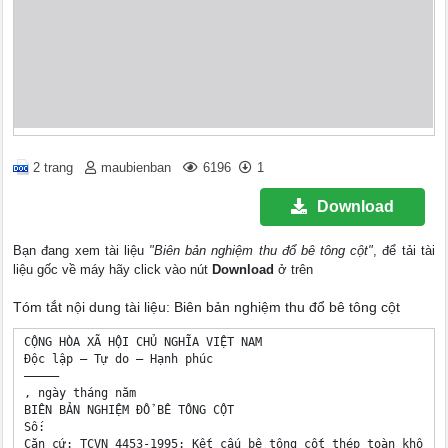
2 trang
maubienban
6196
1
Download
Bạn đang xem tài liệu
"Biên bản nghiệm thu đổ bê tông cột"
, để tải tài
liệu gốc về máy hãy click vào nút
Download
ở trên
Tóm tắt nội dung tài liệu: Biên bản nghiệm thu đổ bê tông cột
CỘNG HÒA XÃ HỘI CHỦ NGHĨA VIỆT NAM

Độc lập – Tự do – Hạnh phúc

—————

, ngày tháng năm 

BIÊN BẢN NGHIỆM ĐỔ BÊ TÔNG CỘT

Số:

Căn cứ: TCVN 4453-1995: Kết cấu bê tông cốt thép toàn khối. Q