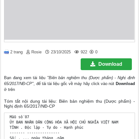
2 trang
Rosie
23/10/2025
922
0
Download
Bạn đang xem tài liệu
"Biên bản nghiệm thu (Dược phẩm) - Nghị định
65/2017/NĐ-CP"
, để tải tài liệu gốc về máy hãy click vào nút
Download
ở trên
Tóm tắt nội dung tài liệu: Biên bản nghiệm thu (Dược phẩm) -
Nghị định 65/2017/NĐ-CP
 Mẫu số 07

 ỦY BAN NHÂN DÂN CỘNG HÒA XÃ HỘI CHỦ NGHĨA VIỆT NAM

 TỈNH . Độc lập - Tự do - Hạnh phúc 

 ------- ---------------

 Số: . .., ngày tháng .năm 
