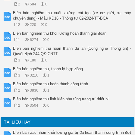
Các bên trực tiếp nghiệm thu chịu trách nhiệm trước pháp luật
2
584
0
Biên bản này được lập thành .. ( bản) có giá trị pháp lý như 
bản, kho bạc nhà nước 01 bản, mỗi thành viên giữ 01 bản./.

Biên bản nghiệm thu xuất xưởng cải tạo (xe cơ giới, xe máy
 KÝ TÊN CỦA CÁC THÀNH VIÊN CHỦ TRÌ

chuyên dùng) - Mẫu KĐ16 - Thông tư 82-2024-TT-BCA
 (Chủ trì, ghi rõ họ tên, đóng dấu)

2
220
0
 TỔ CHỨC, CÁ NHÂN

 (Ký, ghi rõ họ tên, đóng dấu)

Biên bản nghiệm thu khối lượng hoàn thanh giai đoạn
Nguồn: Nghị định 65/2017/NĐ-CP
1
6274
0
Biên bản nghiệm thu hoàn thành dự án (Công nghệ Thông tin) -
Quyết định 244-QĐ-CNTT
3
180
0
Biên bản nghiệm thu, thanh lý hợp đồng
3
3216
1
Biên bản nghiệm thu hoàn thành công trình
2
3836
1
Biên bản nghiệm thu linh kiện phụ tùng trang trí thiết bị
2
3504
0
TÀI LIỆU HAY
Biên bản xác nhận khối lượng giá trị đã hoàn thành công trình đợt