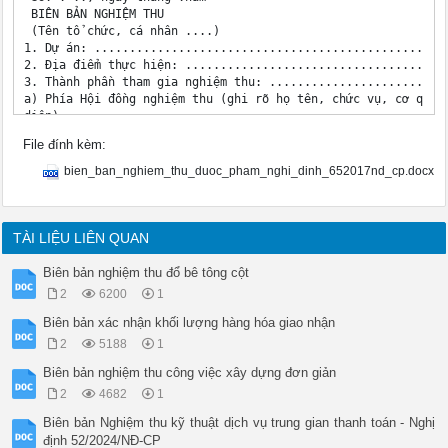
 BIÊN BẢN NGHIỆM THU

 (Tên tổ chức, cá nhân ....)

1. Dự án: ..................................................
2. Địa điểm thực hiện: ......................................
3. Thành phần tham gia nghiệm thu: ..........................
a) Phía Hội đồng nghiệm thu (ghi rõ họ tên, chức vụ, cơ quan 
diện).

b) Phía tổ chức, cá nhân:

File đính kèm:
- Người đại diện theo pháp luật và người phụ trách đầu tư dự 
4. Thời gian tiến hành nghiệm thu:

bien_ban_nghiem_thu_duoc_pham_nghi_dinh_652017nd_cp.docx
Bắt đầu: .. ngày . tháng năm 

Kết thúc: . ngày . tháng . năm . 

Tại: .......................................................
5. Đánh giá dự án, hạng mục dự án:

TÀI LIỆU LIÊN QUAN
a) Tài liệu làm căn cứ để nghiệm thu:

- Văn bản cam kết hỗ trợ vốn.

Biên bản nghiệm thu đổ bê tông cột
- Báo cáo dự án đầu tư.

2
6200
1
- Biên bản nghiêm thu nội bộ b) Nghiệm thu khối lượng (đối ch
 Tên hạng mục ĐVT Tổ chức, cá nhân đề Nghiệm thu thực tế Mức 
Biên bản xác nhận khối lượng hàng hóa giao nhận
 xuất (tr.đ)

2
5188
1
c) Nghiệm thu khối lượng thực tế: Quy mô .. chất lượng . với 
d) Các kiến nghị thêm của các thành viên (nếu có).

Biên bản nghiệm thu công việc xây dựng đơn giản
6. Kết luận của người chủ trì nghiệm thu:

2
4682
1
- Chấp nhận nghiệm thu hoàn thành dự án, hạng mục dự án đáp ứ
ngân sách nhà nước.

Biên bản Nghiệm thu kỹ thuật dịch vụ trung gian thanh toán - Nghị
- Yêu cầu sửa chữa, hoàn thiện bổ sung và các ý kiến khác (nế
định 52/2024/NĐ-CP