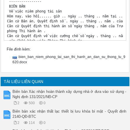
 ----------------

 BIÊN BẢN

 Về việc niêm phong tài sản

Hôm nay, vào hồi...... giờ .. ngày .. tháng .. năm tại ......
Căn cứ Bản án, Quyết định số . ngày .. tháng .. năm . của Tòa
Căn cứ Quyết định thi hành án số ngày tháng . năm của Trưởng 
phòng Thi hành án .

Căn cứ Quyết định về việc cưỡng chế số ngày . tháng .. năm 

 của Chấp hành viên Phòng Thi hành án 

Chúng tôi gồm:

File đính kèm:
Ông (bà): ., chức vụ: Chấp hành viên.

Ông (bà): ., chức vụ: .......................................
bien_ban_niem_phong_tai_san_thi_hanh_an_dan_su_thong_tu_9
Ông (bà): ., chức vụ: .......................................
620.docx
Đại diện chính quyền địa phương:

Ông (bà): .., chức vụ: ......................................
Với sự tham gia của:

Ông (bà): ., đại diện Viện kiểm sát quân sự .................
TÀI LIỆU LIÊN QUAN
Ông (bà): ., là người chứng kiến

Ông (bà): .., người được thi hành án

Biên bản Xác nhận hoàn thành xây dựng nhà ở đưa vào sử dụng -
Ông (bà): , người phải thi hành án

Nghị định 131/2021/NĐ-CP
Lập biên bản niêm phong tài sản của ông (bà): ...............
2
500
0
Tài sản niêm phong: (nêu rõ tình trạng từng loại tài sản khi 
niêm phong) ................................................
Biên bản xác nhận thất lạc thiết bị lưu khóa bí mật - Quyết định
............................................................
2140-QĐ-BTC
............................................................
2
114
0
............................................................
............................................................