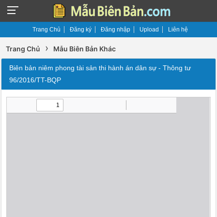
Trang Chủ
Đăng ký
Đăng nhập
Upload
Liên hệ
›
Trang Chủ
Mẫu Biên Bản Khác
Biên bản niêm phong tài sản thi hành án dân sự - Thông tư
96/2016/TT-BQP