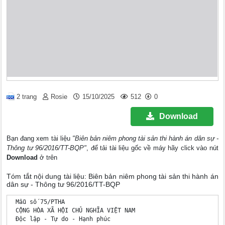
2 trang
Rosie
15/10/2025
512
0
Download
Bạn đang xem tài liệu
"Biên bản niêm phong tài sản thi hành án dân sự -
Thông tư 96/2016/TT-BQP"
, để tải tài liệu gốc về máy hãy click vào nút
Download
ở trên
Tóm tắt nội dung tài liệu: Biên bản niêm phong tài sản thi hành án
dân sự - Thông tư 96/2016/TT-BQP
 Mẫu số 75/PTHA

 CỘNG HÒA XÃ HỘI CHỦ NGHĨA VIỆT NAM

 Độc lập - Tự do - Hạnh phúc
