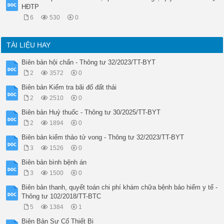
HĐTP
6
530
0
TÀI LIỆU HAY
Biên bản hội chẩn - Thông tư 32/2023/TT-BYT
2
3572
0
Biên bản Kiểm tra bãi đổ đất thải
2
2510
0
Biên bản Huỷ thuốc - Thông tư 30/2025/TT-BYT
2
1894
0
Biên bản kiểm thảo tử vong - Thông tư 32/2023/TT-BYT
3
1526
0
Biên bản bình bệnh án
3
1500
0
Biên bản thanh, quyết toán chi phí khám chữa bệnh bảo hiểm y tế -
Thông tư 102/2018/TT-BTC
5
1384
1
Biên Bản Sự Cố Thiết Bị