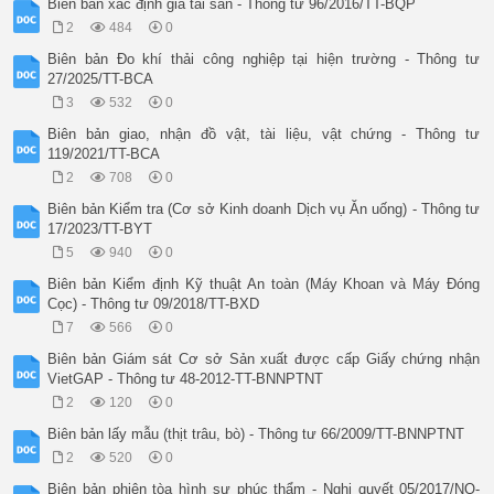
Biên bản xác định giá tài sản - Thông tư 96/2016/TT-BQP
............................................................
2
484
0
............................................................
............................................................
Biên bản Đo khí thải công nghiệp tại hiện trường - Thông tư
mọi người nghe, không ai có ý kiến khác, nhất trí cùng ký tên
27/2025/TT-BCA
 NGƯỜI GHI BIÊN BẢN CHẤP HÀNH VIÊN

3
532
0
 (Ký, ghi rõ họ, tên) (Ký, ghi rõ họ, tên)

 ĐẠI DIỆN VKSQS... ĐẠI DIỆN .

Biên bản giao, nhận đồ vật, tài liệu, vật chứng - Thông tư
 (Ký, ghi rõ họ, tên) (Ký, ghi rõ họ, tên)

119/2021/TT-BCA
 NGƯỜI CÓ TÀI SẢN BỊ NIÊM NGƯỜI CHỨNG KIẾN

2
708
0
 PHONG (Ký, ghi rõ họ, tên)

 (Ký, ghi rõ họ, tên)

Biên bản Kiểm tra (Cơ sở Kinh doanh Dịch vụ Ăn uống) - Thông tư
 NGƯỜI ĐƯỢC THI HÀNH ÁN NGƯỜI PHẢI THI HÀNH ÁN

17/2023/TT-BYT
5
940
0
Biên bản Kiểm định Kỹ thuật An toàn (Máy Khoan và Máy Đóng
Cọc) - Thông tư 09/2018/TT-BXD
7
566
0
Biên bản Giám sát Cơ sở Sản xuất được cấp Giấy chứng nhận
VietGAP - Thông tư 48-2012-TT-BNNPTNT
2
120
0
Biên bản lấy mẫu (thịt trâu, bò) - Thông tư 66/2009/TT-BNNPTNT
2
520
0
Biên bản phiên tòa hình sự phúc thẩm - Nghị quyết 05/2017/NQ-