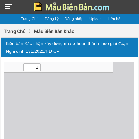
Trang Chủ
Đăng ký
Đăng nhập
Upload
Liên hệ
›
Trang Chủ
Mẫu Biên Bản Khác
Biên bản Xác nhận xây dựng nhà ở hoàn thành theo giai đoạn -
Nghị định 131/2021/NĐ-CP