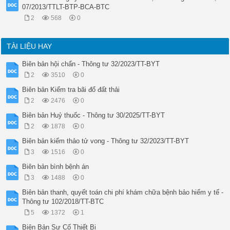
07/2013/TTLT-BTP-BCA-BTC
2
568
0
TÀI LIỆU HAY
Biên bản hội chẩn - Thông tư 32/2023/TT-BYT
2
3510
0
Biên bản Kiểm tra bãi đổ đất thải
2
2476
0
Biên bản Huỷ thuốc - Thông tư 30/2025/TT-BYT
2
1878
0
Biên bản kiểm thảo tử vong - Thông tư 32/2023/TT-BYT
3
1516
0
Biên bản bình bệnh án
3
1488
0
Biên bản thanh, quyết toán chi phí khám chữa bệnh bảo hiểm y tế -
Thông tư 102/2018/TT-BTC
5
1372
1
Biên Bản Sự Cố Thiết Bị