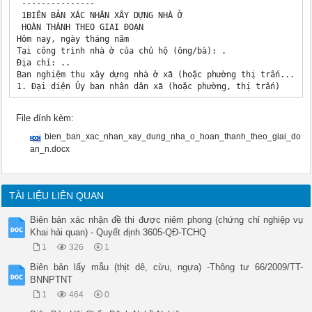
 ---------------

 1BIÊN BẢN XÁC NHẬN XÂY DỰNG NHÀ Ở

 HOÀN THÀNH THEO GIAI ĐOẠN

Hôm nay, ngày tháng năm 

Tại công trình nhà ở của chủ hộ (ông/bà): .

Địa chỉ: ..

Ban nghiệm thu xây dựng nhà ở xã (hoặc phường thị trấn...) gồ
1. Đại diện Ủy ban nhân dân xã (hoặc phường, thị trấn) 

............................................................
Ông (bà): . Chức vụ: 

File đính kèm:
2. Đại diện thôn (hoặc tổ dân phố): ..

- Ông (bà): . Chức vụ: ..

bien_ban_xac_nhan_xay_dung_nha_o_hoan_thanh_theo_giai_do
- Ông (bà): . Chức vụ: .. 

an_n.docx
3. Đại diện hộ gia đình:

- Ông (bà): . Chức vụ: .. 

Sau khi kiểm tra, xem xét thực tế phần công việc đã thực hiện
dựng nền móng và khung-tường), Ban nghiệm thu xây dựng nhà ở 
TÀI LIỆU LIÊN QUAN
 thống nhất các nội dung sau:

1. Xác nhận hoàn thành phần việc xây dựng nền móng và khung -
Biên bản xác nhận đề thi được niêm phong (chứng chỉ nghiệp vụ
đình (ông/bà): ..

Khai hải quan) - Quyết định 3605-QĐ-TCHQ
2. Phần việc xây dựng nhà ở giai đoạn 1 bảo đảm yêu cầu chất 
1
326
1
thành 04 bản để các bên sau đây lưu giữ:

- 01 bản chủ hộ gia đình lưu giữ;

Biên bản lấy mẫu (thịt dê, cừu, ngựa) -Thông tư 66/2009/TT-
- 01 bản gửi Phòng Tài chính - Kế hoạch cấp huyện;

BNNPTNT
- 01 bản lưu Ủy ban nhân dân xã (hoặc phường, thị trấn) ;

1
464
0
- 01 bản để Ủy ban nhân dân cấp xã (hoặc phường, thị trấn) tổ
trình gửi Ủy ban nhân dân cấp huyện.
