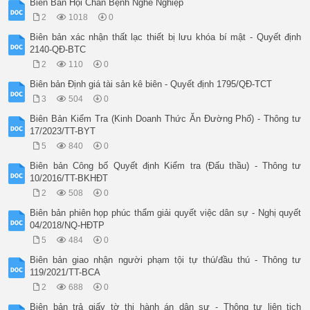
Biên Bản Hội Chẩn Bệnh Nghề Nghiệp
Thành phần tham gia xác nhận (ký và ghi rõ họ, tên)

2
1018
0
1. Đại diện Ủy ban nhân dân cấp xã: 

2. Đại diện thôn (hoặc tổ dân phố): ..

Biên bản xác nhận thất lạc thiết bị lưu khóa bí mật - Quyết định
3. Đại diện hộ gia đình: ..

2140-QĐ-BTC
___________________ Ghi chú: 1 Biên bản này chỉ lập sau khi h
2
110
0
khung - tường nhà ở. Sau khi hoàn thiện nhà ở thì lập Biên bả
định này.

Biên bản Định giá tài sản kê biên - Quyết định 1795/QĐ-TCT
Nguồn: Nghị định 131/2021/NĐ-CP
3
504
0
Biên Bản Kiểm Tra (Kinh Doanh Thức Ăn Đường Phố) - Thông tư
17/2023/TT-BYT
5
840
0
Biên bản Công bố Quyết định Kiểm tra (Đấu thầu) - Thông tư
10/2016/TT-BKHĐT
2
508
0
Biên bản phiên họp phúc thẩm giải quyết việc dân sự - Nghị quyết
04/2018/NQ-HĐTP
5
484
0
Biên bản giao nhận người phạm tội tự thú/đầu thú - Thông tư
119/2021/TT-BCA
2
688
0
Biên bản trả giấy tờ thi hành án dân sự - Thông tư liên tịch