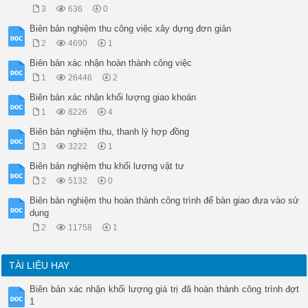
Biên bản nghiệm thu hoàn thành giai đoạn xây dựng;

3
636
0
Biên bản nghiệm thu chạy thử liên động không tải;

b) Chất lượng hạng mục công trình xây dựng, công trình xây d
Biên bản nghiệm thu công việc xây dựng đơn giản
.............................................................
2
4690
1
.............................................................
c) Các ý kiến khác: [Nêu các vấn đề cần lưu ý hoặc các tồn tạ
Biên bản xác nhận hoàn thành công việc
.............................................................
1
26446
2
.............................................................
Biên bản xác nhận khối lượng giao khoán
6. Kết luận: [ Chấp nhận nghiệm thu hoàn thành hạng mục công
.............................................................
1
8226
4
.............................................................
Biên bản nghiệm thu, thanh lý hợp đồng
Các bên trực tiếp nghiệm thu chịu trách nhiệm trước pháp luật
ĐẠI DIỆN CHỦ ĐẦU TƯ

3
3222
1
(Ký tên, ghi rõ họ tên, chức vụ và đóng dấu pháp nhân)

Biên bản nghiệm thu khối lượng vật tư
ĐẠI DIỆN ĐƠN VỊ CUNG ỨNG, CHUYỂN GIAO, LẮP ĐẶT THIẾT BỊ CÔNG 
(Ký tên, ghi rõ họ tên, chức vụ và đóng dấu pháp nhân)

2
5132
0
ĐẠI DIỆN TƯ VẤN GIÁM SÁT

Biên bản nghiệm thu hoàn thành công trình để bàn giao đưa vào sử
(Ký tên, ghi rõ họ tên, chức vụ và đóng dấu pháp nhân)

dụng
ĐẠI DIỆN ĐƠN VỊ THI CÔNG

2
11758
1
TÀI LIỆU HAY
Biên bản xác nhận khối lượng giá trị đã hoàn thành công trình đợt
1