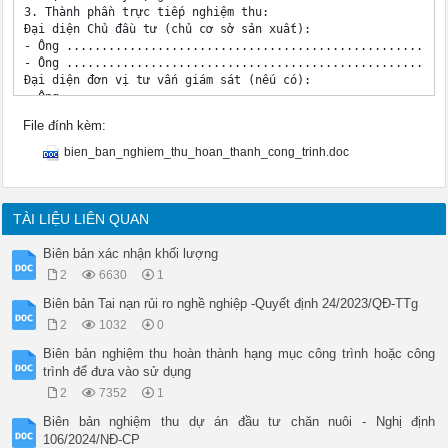
3. Thành phần trực tiếp nghiệm thu:

Đại diện Chủ đầu tư (chủ cơ sở sản xuất): 

- Ông .................................................... - 
- Ông .................................................... - 
Đại diện đơn vị tư vấn giám sát (nếu có): 

- Ông .................................................... - 
- Ông .................................................... - 
File đính kèm:
Đại diện đơn vị cung ứng, chuyển giao, lắp đặt công nghệ:

- Ông .................................................... - 
bien_ban_nghiem_thu_hoan_thanh_cong_trinh.doc
- Ông .................................................... - 
Đại diện đơn vị thi công xây dựng (nếu có): 

- Ông .................................................... - 
- Ông .................................................... - 
TÀI LIỆU LIÊN QUAN
4. Thời gian nghiệm thu:

Bắt đầu:..............giờ, ngày .........tháng .......... năm
Biên bản xác nhận khối lượng
Kết thúc:..............giờ, ngày .........tháng .......... nă
2
6630
1
5. Đánh giá công trình xây dựng đã thực hiện:

a) Tài liệu làm căn cứ nghiệm thu:

Biên bản Tai nạn rủi ro nghề nghiệp -Quyết định 24/2023/QĐ-TTg
- Các tài liệu gồm có:

2
1032
0
Hồ sơ công nghệ, thiết kế thi công lắp đặt thiết bị; 

Bản vẽ hoàn công công trình;

Biên bản nghiệm thu hoàn thành hạng mục công trình hoặc công
Các kết quả kiểm tra, thí nghiệm chất lượng vật liệu, thiết b
trình để đưa vào sử dụng
Quy chuẩn, tiêu chuẩn xây dựng được áp dụng; 

2
7352
1
Tài liệu chỉ dẫn kỹ thuật kèm theo hợp đồng xây dựng;

Nhật ký thi công;

Biên bản nghiệm thu dự án đầu tư chăn nuôi - Nghị định
Biên bản nghiệm thu công việc xây dựng;

106/2024/NĐ-CP