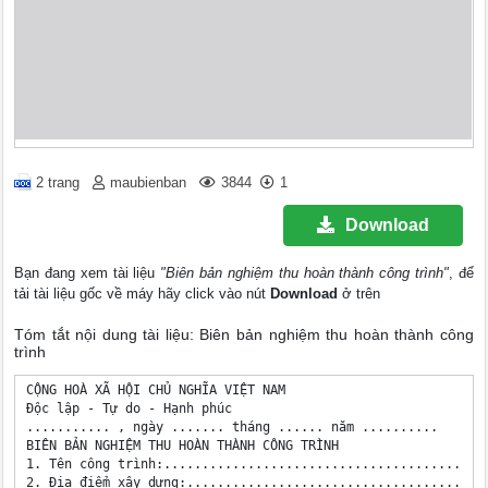
2 trang
maubienban
3844
1
Download
Bạn đang xem tài liệu
"Biên bản nghiệm thu hoàn thành công trình"
, để
tải tài liệu gốc về máy hãy click vào nút
Download
ở trên
Tóm tắt nội dung tài liệu: Biên bản nghiệm thu hoàn thành công
trình
CỘNG HOÀ XÃ HỘI CHỦ NGHĨA VIỆT NAM

Độc lập - Tự do - Hạnh phúc

........... , ngày ....... tháng ...... năm ..........

BIÊN BẢN NGHIỆM THU HOÀN THÀNH CÔNG TRÌNH

1. Tên công trình:...........................................
2. Địa điểm xây dựng:........................................